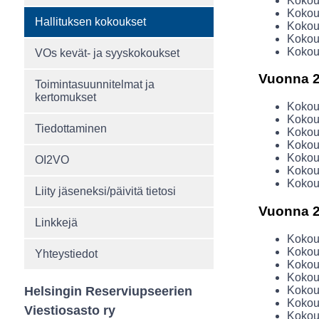
Kokous
Koko
Hallituksen kokoukset
Kokous
Kokous
Kokous
VOs kevät- ja syyskokoukset
Vuonna 
Toimintasuunnitelmat ja
kertomukset
Kokous
Kokous
Tiedottaminen
Kokou
Kokou
Kokou
OI2VO
Kokou
Kokou
Liity jäseneksi/päivitä tietosi
Vuonna 
Linkkejä
Kokous
Kokous
Yhteystiedot
Kokou
Kokou
Kokou
Helsingin Reserviupseerien
Kokous
Viestiosasto ry
Kokou