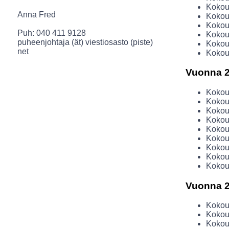
Kokou
Anna Fred
Kokou
Kokou
Puh: 040 411 9128
Kokous
puheenjohtaja (ät) viestiosasto (piste)
Kokou
net
Kokou
Vuonna 
Kokous
Kokous
Kokous
Kokous
Kokous
Kokous
Kokous
Kokous
Kokous
Vuonna 
Kokous
Kokous
Kokous