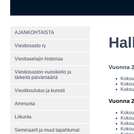
AJANKOHTAISTA
Hal
Viestiosasto ry
Viestiaselajin historiaa
Vuonna 
Viestiosaston vuosikello ja
tärkeitä päivämääriä
Kokous
Kokous
Kokous
Viestikoulutus ja kurssit
Vuonna 
Ammunta
Kokous
Liikunta
Kokou
Kokous
Kokous
Seminaarit ja muut tapahtumat