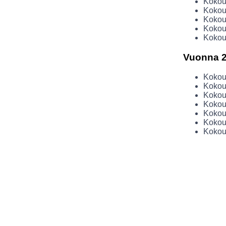
Kokous
Kokous
Kokous
Kokous
Kokous
Vuonna 
Kokous
Kokous
Kokous
Kokous
Kokous
Kokous
Kokous