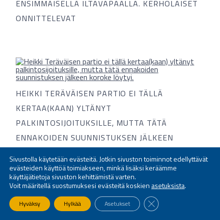
ENSIMMÄISELLÄ ILTAVAPAALLA. KERHOLAISET
ONNITTELEVAT
HEIKKI TERÄVÄISEN PARTIO EI TÄLLÄ
KERTAA(KAAN) YLTÄNYT
PALKINTOSIJOITUKSILLE, MUTTA TÄTÄ
ENNAKOIDEN SUUNNISTUKSEN JÄLKEEN
KOROKE LÖYTYI.
Sivustolla käytetään evästeitä. Jotkin sivuston toiminnot edellyttävät
evästeiden käyttöä toimiakseen, minkä lisäksi keräämme
käyttäjätietoja sivuston kehittämistä varten.
Voit määritellä suostumuksesi evästeitä koskien
asetuksista
.
SULJE EVÄSTEBANNE
Hyväksy
Hylkää
Asetukset
OIKEAT VASTAUKSET TULOSSA…