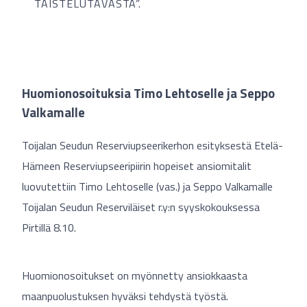
TAISTELUTAVASTA”.
Huomionosoituksia Timo Lehtoselle ja Seppo
Valkamalle
Toijalan Seudun Reserviupseerikerhon esityksestä Etelä-
Hämeen Reserviupseeripiirin hopeiset ansiomitalit
luovutettiin Timo Lehtoselle (vas.) ja Seppo Valkamalle
Toijalan Seudun Reserviläiset r.y:n syyskokouksessa
Pirtillä 8.10.
Huomionosoitukset on myönnetty ansiokkaasta
maanpuolustuksen hyväksi tehdystä työstä.