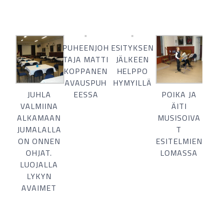
PUHEENJOH
ESITYKSEN
TAJA MATTI
JÄLKEEN
KOPPANEN
HELPPO
AVAUSPUH
HYMYILLÄ
JUHLA
POIKA JA
EESSA
VALMIINA
ÄITI
ALKAMAAN
MUSISOIVA
JUMALALLA
T
ON ONNEN
ESITELMIEN
OHJAT.
LOMASSA
LUOJALLA
LYKYN
AVAIMET