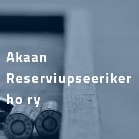
Akaan
Reserviupseeriker
ho ry