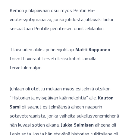
Kerhon juhlapäivään osui myös Pentin 86-
vuotissyntymäpäivä, jonka johdosta juhlaväki lauloi
seisaaltaan Pentille perinteisen onnittelulaulun.
Tilaisuuden aluksi puheenjohtaja
Matti Koppanen
toivotti vieraat tervetulleiksi kohottamalla
tervetulomaljan.
Juhlaan oli otettu mukaan myös esitelmiä otsikon
”Historian ja nykypäivän käännekohtia” alle.
Kauton
Sami
oli saanut esitelmäänsä aiheen naapurin
sotaveteraanista, jonka vaiheita sukellusvenemiehenä
hän kuvasi sotien aikana.
Jukka Salmisen
aiheena oli
Lapin sota, josta hän etevänä historian tulkitsijana oli