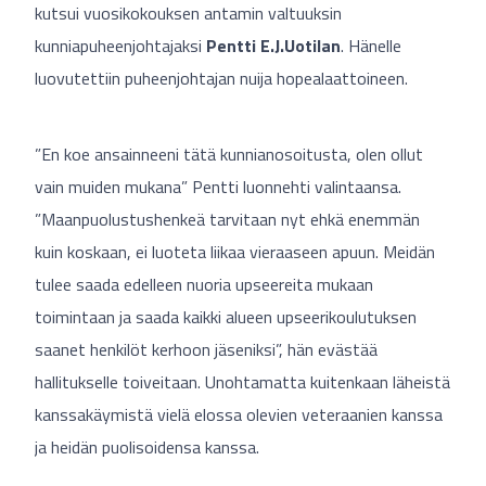
kutsui vuosikokouksen antamin valtuuksin
kunniapuheenjohtajaksi
Pentti E.J.Uotilan
. Hänelle
luovutettiin puheenjohtajan nuija hopealaattoineen.
”En koe ansainneeni tätä kunnianosoitusta, olen ollut
vain muiden mukana” Pentti luonnehti valintaansa.
”Maanpuolustushenkeä tarvitaan nyt ehkä enemmän
kuin koskaan, ei luoteta liikaa vieraaseen apuun. Meidän
tulee saada edelleen nuoria upseereita mukaan
toimintaan ja saada kaikki alueen upseerikoulutuksen
saanet henkilöt kerhoon jäseniksi”, hän evästää
hallitukselle toiveitaan. Unohtamatta kuitenkaan läheistä
kanssakäymistä vielä elossa olevien veteraanien kanssa
ja heidän puolisoidensa kanssa.