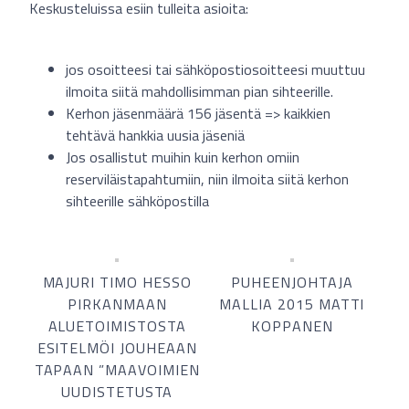
Keskusteluissa esiin tulleita asioita:
jos osoitteesi tai sähköpostiosoitteesi muuttuu
ilmoita siitä mahdollisimman pian sihteerille.
Kerhon jäsenmäärä 156 jäsentä => kaikkien
tehtävä hankkia uusia jäseniä
Jos osallistut muihin kuin kerhon omiin
reserviläistapahtumiin, niin ilmoita siitä kerhon
sihteerille sähköpostilla
MAJURI TIMO HESSO
PUHEENJOHTAJA
PIRKANMAAN
MALLIA 2015 MATTI
ALUETOIMISTOSTA
KOPPANEN
ESITELMÖI JOUHEAAN
TAPAAN ”MAAVOIMIEN
UUDISTETUSTA