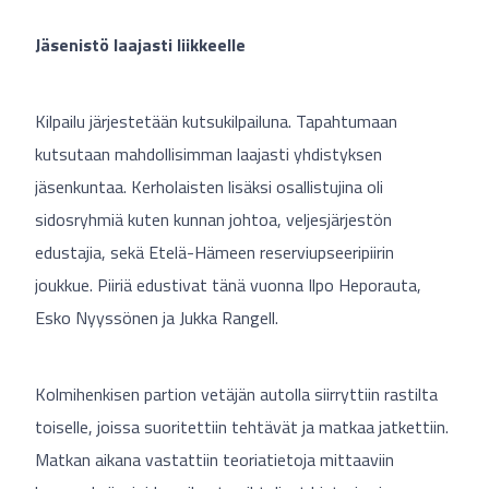
Jäsenistö laajasti liikkeelle
Kilpailu järjestetään kutsukilpailuna. Tapahtumaan
kutsutaan mahdollisimman laajasti yhdistyksen
jäsenkuntaa. Kerholaisten lisäksi osallistujina oli
sidosryhmiä kuten kunnan johtoa, veljesjärjestön
edustajia, sekä Etelä-Hämeen reserviupseeripiirin
joukkue. Piiriä edustivat tänä vuonna Ilpo Heporauta,
Esko Nyyssönen ja Jukka Rangell.
Kolmihenkisen partion vetäjän autolla siirryttiin rastilta
toiselle, joissa suoritettiin tehtävät ja matkaa jatkettiin.
Matkan aikana vastattiin teoriatietoja mittaaviin