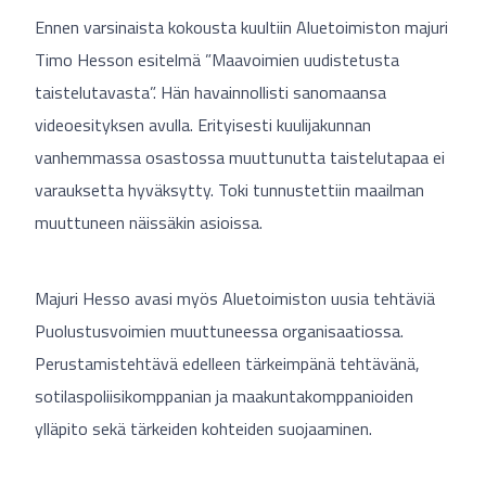
Ennen varsinaista kokousta kuultiin Aluetoimiston majuri
Timo Hesson esitelmä ”Maavoimien uudistetusta
taistelutavasta”. Hän havainnollisti sanomaansa
videoesityksen avulla. Erityisesti kuulijakunnan
vanhemmassa osastossa muuttunutta taistelutapaa ei
varauksetta hyväksytty. Toki tunnustettiin maailman
muuttuneen näissäkin asioissa.
Majuri Hesso avasi myös Aluetoimiston uusia tehtäviä
Puolustusvoimien muuttuneessa organisaatiossa.
Perustamistehtävä edelleen tärkeimpänä tehtävänä,
sotilaspoliisikomppanian ja maakuntakomppanioiden
ylläpito sekä tärkeiden kohteiden suojaaminen.