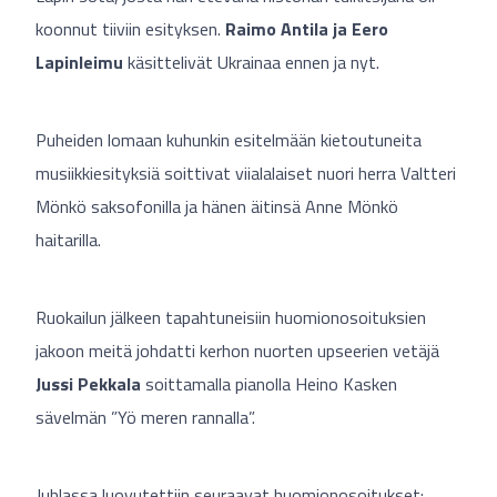
koonnut tiiviin esityksen.
Raimo Antila ja Eero
Lapinleimu
käsittelivät Ukrainaa ennen ja nyt.
Puheiden lomaan kuhunkin esitelmään kietoutuneita
musiikkiesityksiä soittivat viialalaiset nuori herra Valtteri
Mönkö saksofonilla ja hänen äitinsä Anne Mönkö
haitarilla.
Ruokailun jälkeen tapahtuneisiin huomionosoituksien
jakoon meitä johdatti kerhon nuorten upseerien vetäjä
Jussi Pekkala
soittamalla pianolla Heino Kasken
sävelmän ”Yö meren rannalla”.
Juhlassa luovutettiin seuraavat huomionosoitukset: