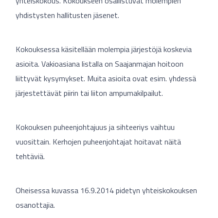
yhteiskokous. Kokoukseen osallistuvat molempien
yhdistysten hallitusten jäsenet.
Kokouksessa käsitellään molempia järjestöjä koskevia
asioita. Vakioasiana listalla on Saajanmajan hoitoon
liittyvät kysymykset. Muita asioita ovat esim. yhdessä
järjestettävät piirin tai liiton ampumakilpailut.
Kokouksen puheenjohtajuus ja sihteeriys vaihtuu
vuosittain. Kerhojen puheenjohtajat hoitavat näitä
tehtäviä.
Oheisessa kuvassa 16.9.2014 pidetyn yhteiskokouksen
osanottajia.