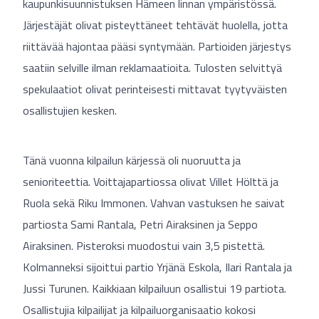
kaupunkisuunnistuksen Hämeen linnan ympäristössä.
Järjestäjät olivat pisteyttäneet tehtävät huolella, jotta
riittävää hajontaa pääsi syntymään. Partioiden järjestys
saatiin selville ilman reklamaatioita. Tulosten selvittyä
spekulaatiot olivat perinteisesti mittavat tyytyväisten
osallistujien kesken.
Tänä vuonna kilpailun kärjessä oli nuoruutta ja
senioriteettia. Voittajapartiossa olivat Villet Hölttä ja
Ruola sekä Riku Immonen. Vahvan vastuksen he saivat
partiosta Sami Rantala, Petri Airaksinen ja Seppo
Airaksinen. Pisteroksi muodostui vain 3,5 pistettä.
Kolmanneksi sijoittui partio Yrjänä Eskola, Ilari Rantala ja
Jussi Turunen. Kaikkiaan kilpailuun osallistui 19 partiota.
Osallistujia kilpailijat ja kilpailuorganisaatio kokosi