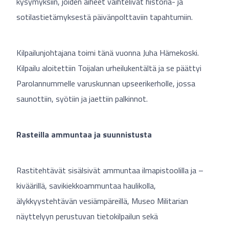
kysymyksiin, joiden aiheet vaihtelivat historia- ja
sotilastietämyksestä päivänpolttaviin tapahtumiin.
Kilpailunjohtajana toimi tänä vuonna Juha Hämekoski.
Kilpailu aloitettiin Toijalan urheilukentältä ja se päättyi
Parolannummelle varuskunnan upseerikerholle, jossa
saunottiin, syötiin ja jaettiin palkinnot.
Rasteilla ammuntaa ja suunnistusta
Rastitehtävät sisälsivät ammuntaa ilmapistoolilla ja –
kiväärillä, savikiekkoammuntaa haulikolla,
älykkyystehtävän vesiämpäreillä, Museo Militarian
näyttelyyn perustuvan tietokilpailun sekä