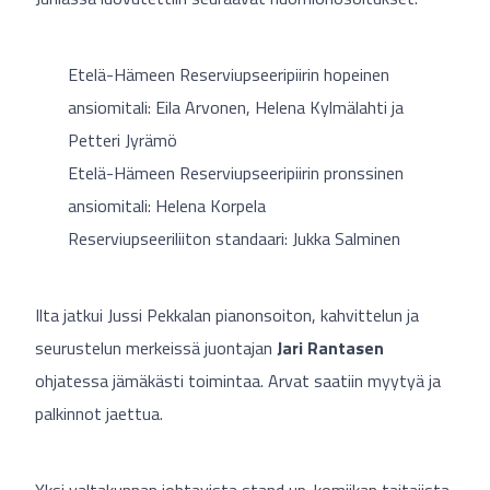
Etelä-Hämeen Reserviupseeripiirin hopeinen
ansiomitali: Eila Arvonen, Helena Kylmälahti ja
Petteri Jyrämö
Etelä-Hämeen Reserviupseeripiirin pronssinen
ansiomitali: Helena Korpela
Reserviupseeriliiton standaari: Jukka Salminen
Ilta jatkui Jussi Pekkalan pianonsoiton, kahvittelun ja
seurustelun merkeissä juontajan
Jari Rantasen
ohjatessa jämäkästi toimintaa. Arvat saatiin myytyä ja
palkinnot jaettua.
Yksi valtakunnan johtavista stand up-komiikan taitajista