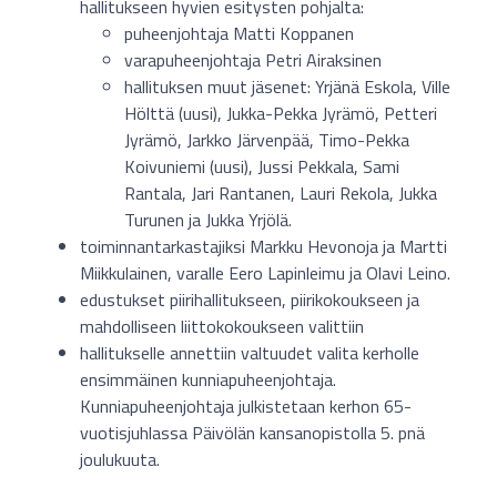
hallitukseen hyvien esitysten pohjalta:
puheenjohtaja Matti Koppanen
varapuheenjohtaja Petri Airaksinen
hallituksen muut jäsenet: Yrjänä Eskola, Ville
Hölttä (uusi), Jukka-Pekka Jyrämö, Petteri
Jyrämö, Jarkko Järvenpää, Timo-Pekka
Koivuniemi (uusi), Jussi Pekkala, Sami
Rantala, Jari Rantanen, Lauri Rekola, Jukka
Turunen ja Jukka Yrjölä.
toiminnantarkastajiksi Markku Hevonoja ja Martti
Miikkulainen, varalle Eero Lapinleimu ja Olavi Leino.
edustukset piirihallitukseen, piirikokoukseen ja
mahdolliseen liittokokoukseen valittiin
hallitukselle annettiin valtuudet valita kerholle
ensimmäinen kunniapuheenjohtaja.
Kunniapuheenjohtaja julkistetaan kerhon 65-
vuotisjuhlassa Päivölän kansanopistolla 5. pnä
joulukuuta.