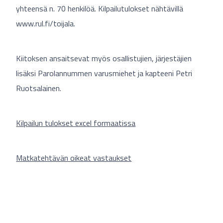
yhteensä n. 70 henkilöä. Kilpailutulokset nähtävillä
www.rul.fi/toijala.
Kiitoksen ansaitsevat myös osallistujien, järjestäjien
lisäksi Parolannummen varusmiehet ja kapteeni Petri
Ruotsalainen.
Kilpailun tulokset excel formaatissa
Matkatehtävän oikeat vastaukset