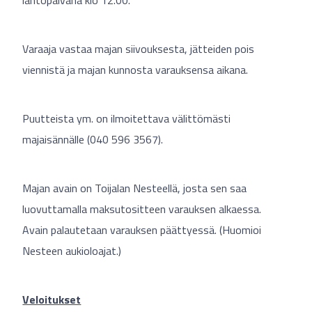
lähtöpäivänä klo 12.00.
Varaaja vastaa majan siivouksesta, jätteiden pois
viennistä ja majan kunnosta varauksensa aikana.
Puutteista ym. on ilmoitettava välittömästi
majaisännälle (040 596 3567).
Majan avain on Toijalan Nesteellä, josta sen saa
luovuttamalla maksutositteen varauksen alkaessa.
Avain palautetaan varauksen päättyessä. (Huomioi
Nesteen aukioloajat.)
Veloitukset