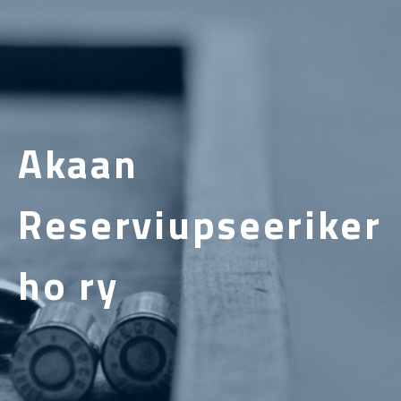
Akaan
Reserviupseeriker
ho ry