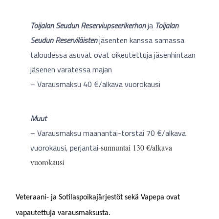
Toijalan Seudun Reserviupseerikerhon
ja
Toijalan
Seudun Reserviläisten
jäsenten kanssa samassa
taloudessa asuvat ovat oikeutettuja jäsenhintaan
jäsenen varatessa majan
– Varausmaksu 40 €/alkava vuorokausi
Muut
– Varausmaksu maanantai-torstai 70 €/alkava
vuorokausi, perjantai
-sunnuntai 130 €/alkava
vuorokausi
Veteraani- ja Sotilaspoikajärjestöt sekä Vapepa ovat
vapautettuja varausmaksusta.