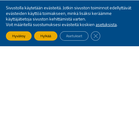
Sivustolla käytetään evästeitä. Jotkin sivuston toiminnot edellyttävät
evästeiden käyttöä toimiakseen, minkä lisäksi keräämme
käyttäjätietoja sivuston kehittämistä varten.
Voit määritellä suostumuksesi evästeitä koskien
asetuksista
.
SULJE EVÄSTEBANNE
Hyväksy
Hylkää
Asetukset