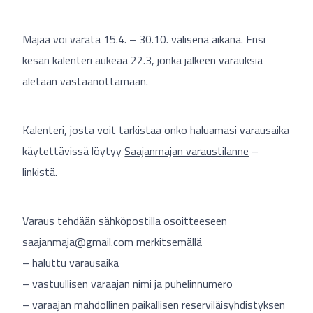
Majaa voi varata 15.4. – 30.10. välisenä aikana. Ensi
kesän kalenteri aukeaa 22.3, jonka jälkeen varauksia
aletaan vastaanottamaan.
Kalenteri, josta voit tarkistaa onko haluamasi varausaika
käytettävissä löytyy
Saajanmajan varaustilanne
–
linkistä.
Varaus tehdään sähköpostilla osoitteeseen
saajanmaja@gmail.com
merkitsemällä
– haluttu varausaika
– vastuullisen varaajan nimi ja puhelinnumero
– varaajan mahdollinen paikallisen reserviläisyhdistyksen