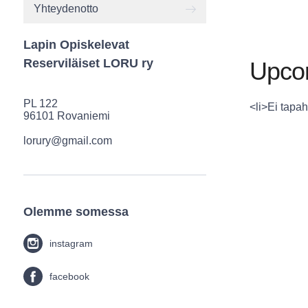
Yhteydenotto
Lapin Opiskelevat
Reserviläiset LORU ry
Upco
PL 122
<li>Ei tapah
96101 Rovaniemi
lorury@gmail.com
Olemme somessa
instagram
facebook