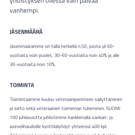
yhdistyksen ollessa vain päivää
vanhempi.
JÄSENMÄÄRÄ
Jäsenmäärämme on tällä hetkellä n.50, joista yli 60-
vuotiaita noin puolet, 30-60-vuotiaita noin 40% ja alle
30-vuotiaita noin 10%.
TOIMINTA
Toimintaamme kuuluu veteraaniperinteen säilyttäminen
ja siirto sekä veteraanien toiminnan tukeminen. SUOMI
100 juhlavuotta juhlistimme hankkimalla sankari- ja
asevelihaudoille kynttilälyhdyt yhteensä 400 kpl.