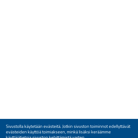
Sivustolla käytetään evästeitä. Jotkin sivuston toiminnot edellyttävät
evästeiden käyttöä toimiakseen, minkä lisäksi keräämme
käyttäjätietoja sivuston kehittämistä varten.