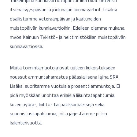
Tärkeimpinä kunniavartiotapahtumina ovat tietenkin
itsenäisyyspäivän ja joulunajan kunniavartiot. Lisäksi
osallistumme veteraanpäivän ja kaatuneiden
muistopäivän kunniavartioihin. Edelleen olemme mukana
myös Kainuun Tykistö- ja heittimistökillan muistopäivän
kunniavartiossa.
Muita toimintamuotoja ovat uuteen kukoistukseen
noussut ammuntaharrastus pääasiallisena lajina SRA.
Lisäksi suoritamme vuotuisia prosenttiammuntoja. Ei
pidä myöskään unohtaa erilaisia liikuntatapahtumia
kuten pyörä-, hiihto- tai patikkamarsseja sekä
suunnistustapahtumia, joita järjestämme pitkin
kalenterivuotta.