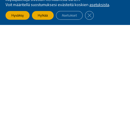
Voit määritellä suostumuksesi evästeitä koskien
asetuksista
.
SULJE EVÄSTEBANNE
Hyväksy
Hylkää
Asetukset