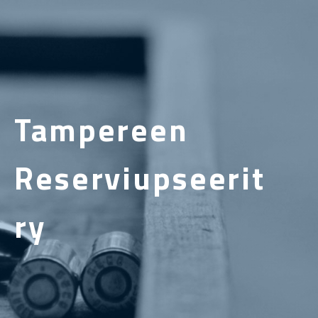
Tampereen
Reserviupseerit
ry