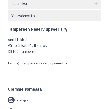
Jäseneksi
Yhteydenotto
Tampereen Reserviupseerit ry
Anu Heikkilä
Väinölänkatu 2, II kerros
33100 Tampere
tamru@tampereenreserviupseerit.fi
Olemme somessa
instagram