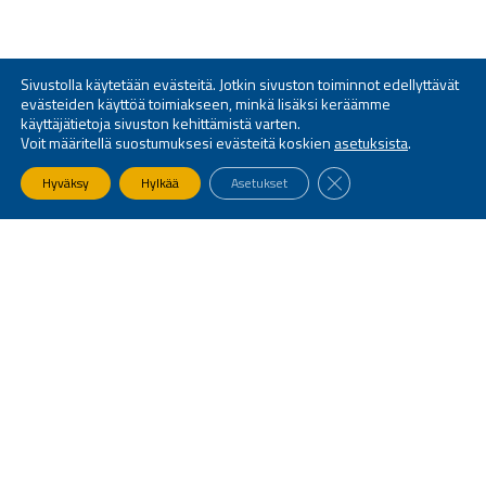
Sivustolla käytetään evästeitä. Jotkin sivuston toiminnot edellyttävät
evästeiden käyttöä toimiakseen, minkä lisäksi keräämme
käyttäjätietoja sivuston kehittämistä varten.
Voit määritellä suostumuksesi evästeitä koskien
asetuksista
.
SULJE EVÄSTEBANNE
Hyväksy
Hylkää
Asetukset