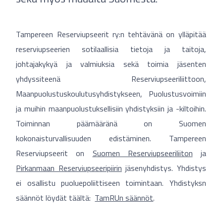
Tampereen Reserviupseerit ry:n tehtävänä on ylläpitää
reserviupseerien sotilaallisia tietoja ja taitoja,
johtajakykyä ja valmiuksia sekä toimia jäsenten
yhdyssiteenä Reserviupseeriliittoon,
Maanpuolustuskoulutusyhdistykseen, Puolustusvoimiin
ja muihin maanpuolustuksellisiin yhdistyksiin ja -kiltoihin.
Toiminnan päämääränä on Suomen
kokonaisturvallisuuden edistäminen. Tampereen
Reserviupseerit on
Suomen Reserviupseeriliiton
ja
Pirkanmaan Reserviupseeripiirin
jäsenyhdistys. Yhdistys
ei osallistu puoluepoliittiseen toimintaan. Yhdistyksn
säännöt löydät täältä:
TamRUn säännöt
.