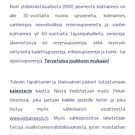
Noin yhdeksästäsadasta (900) jäsenestä kolmannes on
alle 30-vuotiaita nuoria upseereita, kolmannes
vanhempia asevelvollisia reserviupseereita ja vanhin
kolmannes yli 60-vuotiaita täysinpalvelleita senioreja.
Jäsenistössä on reserviupseereja, sekä reserviin
siirtyneitä kadettiupseereja, erikoisupseereja ja toimi- tai
opistoupseereja.
Tervetuloa joukkoon mukaan!
Tuleviin tapahtumiin ja tilaisuuksiin pääset tutustumaan
kalenterin
kautta. Niistä tiedotetaan myös Pirkan
Viestissä, joka jaetaan kaikille jäsenille kotiin ja joka
löytyy myös sähköisesti osoitteesta
www.pirkanviesti.fi
. Myös sähköpostitse lähetetään
tietoja osallistumismahdollisuuksista, joten muistathan