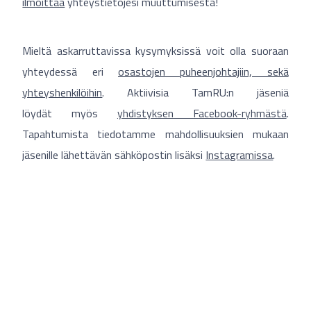
ilmoittaa
yhteystietojesi muuttumisesta!
Mieltä askarruttavissa kysymyksissä voit olla suoraan
yhteydessä eri
osastojen puheenjohtajiin, sekä
yhteyshenkilöihin
. Aktiivisia TamRU:n jäseniä
löydät myös
yhdistyksen Facebook-ryhmästä
.
Tapahtumista tiedotamme mahdollisuuksien mukaan
jäsenille lähettävän sähköpostin lisäksi
Instagramissa
.