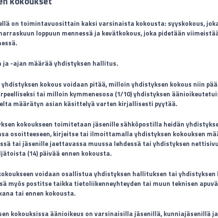
en kokoukset
ellä on toimintavuosittain kaksi varsinaista kokousta: syyskokous, jok
marraskuun loppuun mennessä ja kevätkokous, joka pidetään viimeistä
nessä.
 ja -ajan määrää yhdistyksen hallitus.
yhdistyksen kokous voidaan pitää, milloin yhdistyksen kokous niin päät
rpeelliseksi tai milloin kymmenesosa (1/10) yhdistyksen äänioikeutetui
selta määrätyn asian käsittelyä varten kirjallisesti pyytää.
ksen kokoukseen toimitetaan jäsenille sähköpostilla heidän yhdistykse
sa osoitteeseen, kirjeitse tai ilmoittamalla yhdistyksen kokouksen 
ä tai jäsenille jaettavassa muussa lehdessä tai yhdistyksen nettisivu
jätoista (14) päivää ennen kokousta.
kokoukseen voidaan osallistua yhdistyksen hallituksen tai yhdistyksen
sä myös postitse taikka tietoliikenneyhteyden tai muun teknisen apuvä
kana tai ennen kokousta.
sen kokouksissa äänioikeus on varsinaisilla jäsenillä, kunniajäsenillä ja