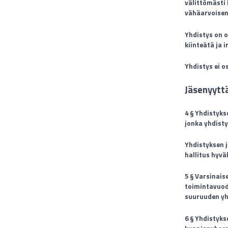
välittömästi 
vähäarvoisen
Yhdistys on 
kiinteätä ja 
Yhdistys ei o
Jäsenyytt
4 § Yhdistykse
jonka yhdisty
Yhdistyksen j
hallitus hyvä
5 § Varsinais
toimintavuod
suuruuden yh
6 § Yhdistyks