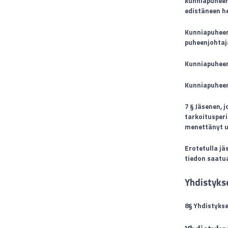
kunniapuheen
edistäneen he
Kunniapuheen
puheenjohtaj
Kunniapuheenj
Kunniapuheenj
7 § Jäsenen, 
tarkoitusperi
menettänyt up
Erotetulla j
tiedon saatu
Yhdistyks
8§ Yhdistykse