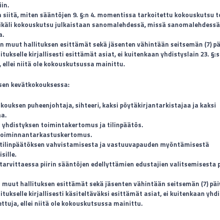
iin.
 siitä, miten sääntöjen 9. §:n 4. momentissa tarkoitettu kokouskutsu 
 mikäli kokouskutsu julkaistaan sanomalehdessä, missä sanomalehdess
a.
än muut hallituksen esittämät sekä jäsenten vähintään seitsemän (7) p
tukselle kirjallisesti esittämät asiat, ei kuitenkaan yhdistyslain 23. §:
, ellei niitä ole kokouskutsussa mainittu.
ksen kevätkokouksessa:
okouksen puheenjohtaja, sihteeri, kaksi pöytäkirjantarkistajaa ja kaksi
aa.
n yhdistyksen toimintakertomus ja tilinpäätös.
 toiminnantarkastuskertomus.
 tilinpäätöksen vahvistamisesta ja vastuuvapauden myöntämisestä
sille.
tarvittaessa piirin sääntöjen edellyttämien edustajien valitsemisesta p
n muut hallituksen esittämät sekä jäsenten vähintään seitsemän (7) pä
itukselle kirjallisesti käsiteltäväksi esittämät asiat, ei kuitenkaan yhdi
ettuja, ellei niitä ole kokouskutsussa mainittu.