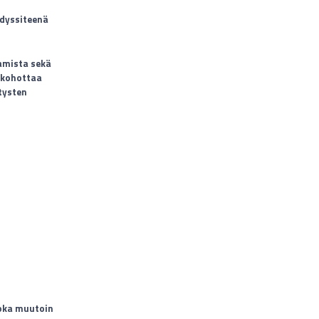
hdyssiteenä
amista sekä
 kohottaa
tysten
joka muutoin