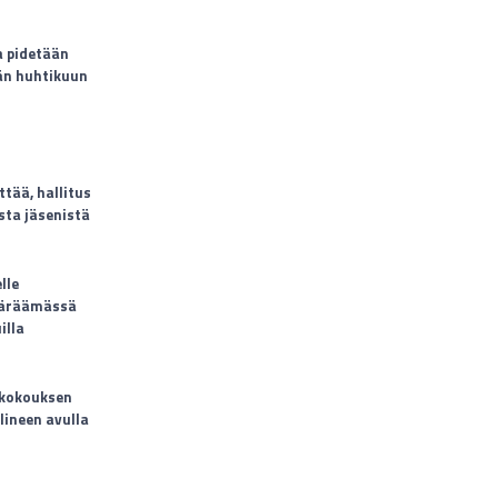
a pidetään
än huhtikuun
tää, hallitus
sta jäsenistä
lle
määräämässä
illa
 kokouksen
lineen avulla