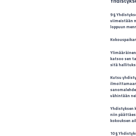
Yhdistyks
9 § Yhdistyks
viimeistään 
loppuun men
Kokouspaikan
Ylimääräinen 
katsoo sen ta
sitä hallituk
Kutsu yhdisty
ilmoittamaan
sanomalehdess
vähintään nel
Yhdistyksen 
niin päättäes
kokouksen ai
10 § Yhdistyk