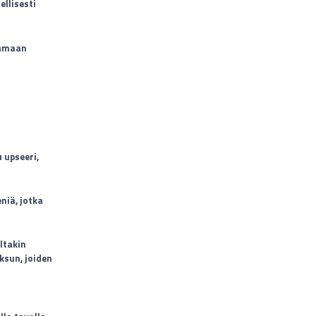
ellisesti
tamaan
u upseeri,
niä, jotka
ltakin
ksun, joiden