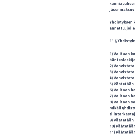
kunniapuheenj
jäsenmaksuvel
Yhdistyksen 
annettu, joll
11 § Yhdisty
1) Valitaan k
ääntenlaskij
2) Vahvistet
3) Vahvistet
4) Vahvistet
5) Päätetään
6) Valitaan h
7) Valitaan h
8) Valitaan s
Mikäli yhdist
tilintarkastaj
9) Päätetään 
10) Päätetään
11) Päätetään