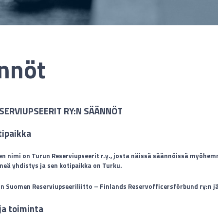
nnöt
SERVIUPSEERIT RY:N SÄÄNNÖT
tipaikka
en nimi on
Turun Reserviupseerit r.y.
, josta näissä säännöissä myöhem
eä yhdistys ja sen kotipaikka on
Turku
.
on Suomen Reserviupseeriliitto – Finlands Reservofficersförbund ry:n 
ja toiminta