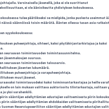
ohtajalla. Varsinaisella jäsenellä, joka ei ole suorittanut
vollisuuttaan, ei ole äänioikeutta yhdistyksen kokouksessa.
kokouksessa tulee päätökseksi se mielipide, jonka puolesta useimmat ä
ei näissä säännöissä toisin määrätä. Äänten ollessa tasan asia ratkais
ksen syyskokouksessa:
okouksen puheenjohtaja, sihteeri, kaksi pöytäkirjantarkistajaa ja kaksi
aa.
aan seuraavan toimintavuoden toimintasuunnitelma.
aan jäsenmaksujen suuruus.
aan seuraavan toimintavuoden talousarvio.
 hallituksen jäsenten lukumäärä.
allituksen puheenjohtaja ja varapuheenjohtaja.
allituksen muut jäsenet.
euraavaksi toimintavuodeksi kaksi toiminnantarkastajaa ja heille varah
ykselle on lain mukaan valittava auktorisoitu tilintarkastaja, valitaan 
a ja yksi varahenkilö.
piirin sääntöjen edellyttämien edustajien valitsemisesta piirin kokouks
 piirin sääntöjen edellyttämien ehdokkaiden valitsemisesta piirihallit
 Suomen Reserviupseeriliiton sääntöjen edellyttämien edustajien vali