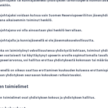
johtajaksi tai kunniajäseneksi yhdistyksen tarkoitusperiä huomattaval
nkilön.
johtajaksi voidaan kutsua vain Suomen Reserviupseeriliiton jäsenyhd
ana aikaisemmin toiminut henkilö.
ohtajana voi olla ainoastaan yksi henkilö kerrallaan.
ohtajalla ja kunniajäsenellä ei ole jäsenmaksuvelvollisuutta.
joka on laiminlyönyt velvollisuutensa yhdistystä kohtaan, toiminut yhd
en vastaisesti tai käyttäytynyt upseerin arvolle sopimattomalla tavalla
seeriarvonsa, voi hallitus erottaa yhdistyksestä kokonaan tai määräa
äsenellä on oikeus saattaa erottaminen kuukauden kuluessa erottamis
aan yhdistyksen seuraavan kokouksen ratkaistavaksi.
en toimielimet
n toimielimet ovat yhdistyksen kokous ja yhdistyksen hallitus.