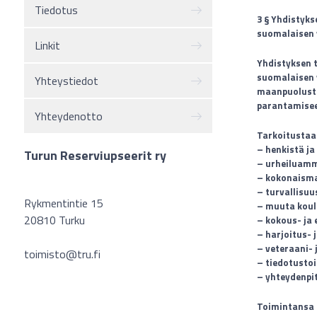
Tiedotus
3 § Yhdistyks
suomalaisen 
Linkit
Yhdistyksen 
suomalaisen 
Yhteystiedot
maanpuolustu
parantamisee
Yhteydenotto
Tarkoitustaa
– henkistä ja
Turun Reserviupseerit ry
– urheiluamm
– kokonaisma
– turvallisuu
Rykmentintie 15
– muuta koulu
20810 Turku
– kokous- ja 
– harjoitus- 
– veteraani- 
toimisto@tru.fi
– tiedotusto
– yhteydenpit
Toimintansa t