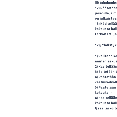
liittokokouks
12) Päätetään
jäsenille ja
on julkaistav
13) Käsitellä
kokousta halli
tarkoitettuja
12 § Yhdisty
1) Valitaan k
ääntenlaskij
2) Käsitellää
3) Esitetään
4) Päätetään
vastuuvelvolli
5) Päätetään 
kokouksiin.
6) Käsitellää
kokousta hall
§:ssä tarkoit