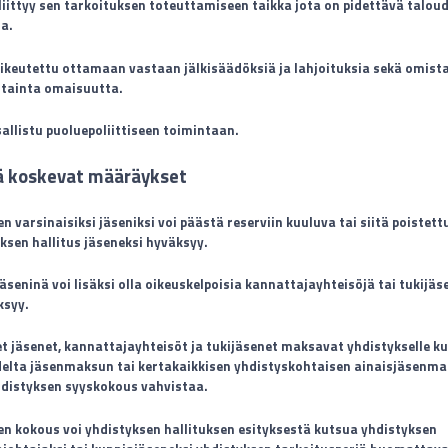
liittyy sen tarkoituksen toteuttamiseen taikka jota on pidettävä taloud
a.
oikeutettu ottamaan vastaan jälkisäädöksiä ja lahjoituksia sekä omis
irtainta omaisuutta.
sallistu puoluepoliittiseen toimintaan.
ä koskevat määräykset
n varsinaisiksi jäseniksi voi päästä reserviin kuuluva tai siitä poistett
ksen hallitus jäseneksi hyväksyy.
äseninä voi lisäksi olla oikeuskelpoisia kannattajayhteisöjä tai tukijäse
ksyy.
et jäsenet, kannattajayhteisöt ja tukijäsenet maksavat yhdistykselle ku
elta jäsenmaksun tai kertakaikkisen yhdistyskohtaisen ainaisjäsenma
distyksen syyskokous vahvistaa.
en kokous voi yhdistyksen hallituksen esityksestä kutsua yhdistyksen