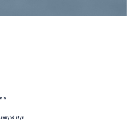
min
jäsenyhdistys