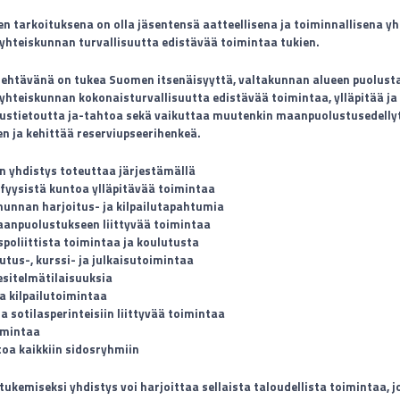
en tarkoituksena on olla jäsentensä aatteellisena ja toiminnallisena y
yhteiskunnan turvallisuutta edistävää toimintaa tukien.
tehtävänä on tukea Suomen itsenäisyyttä, valtakunnan alueen puolust
yhteiskunnan kokonaisturvallisuutta edistävää toimintaa, ylläpitää ja
stietoutta ja-tahtoa sekä vaikuttaa muutenkin maanpuolustusedelly
n ja kehittää reserviupseerihenkeä.
n yhdistys toteuttaa järjestämällä
 fyysistä kuntoa ylläpitävää toimintaa
unnan harjoitus- ja kilpailutapahtumia
anpuolustukseen liittyvää toimintaa
spoliittista toimintaa ja koulutusta
tus-, kurssi- ja julkaisutoimintaa
esitelmätilaisuuksia
ja kilpailutoimintaa
ja sotilasperinteisiin liittyvää toimintaa
imintaa
oa kaikkiin sidosryhmiin
ukemiseksi yhdistys voi harjoittaa sellaista taloudellista toimintaa, 