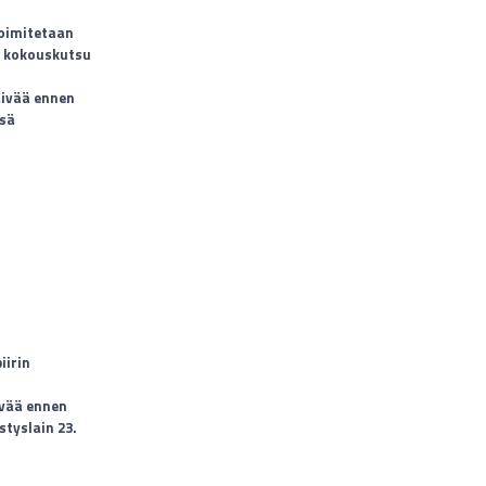
toimitetaan
ä kokouskutsu
äivää ennen
ssä
iirin
ivää ennen
styslain 23.