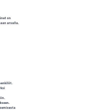
änet on
taan arvalla.
enkilöt.
yksi
iin.
ukseen.
tsemisesta