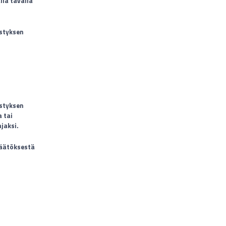
la tavalla
istyksen
istyksen
 tai
jaksi.
päätöksestä