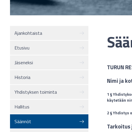
Ajankohtaista
Sää
Etusivu
Jäseneksi
TURUN RE
Historia
Nimi ja ko
Yhdistyksen toiminta
1 § Yhdistyks
käytetään nim
Hallitus
2 § Yhdistys 
Säännöt
Tarkoitus 