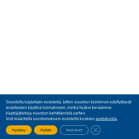
Sivustolla käytetään evästeitä. Jotkin sivuston toiminnot edellyttävät
evästeiden käyttöä toimiakseen, minkä lisäksi keräämme
käyttäjätietoja sivuston kehittämistä varten.
Voit määritellä suostumuksesi evästeitä koskien
asetuksista
.
SULJE EVÄSTEBANNE
Hyväksy
Hylkää
Asetukset