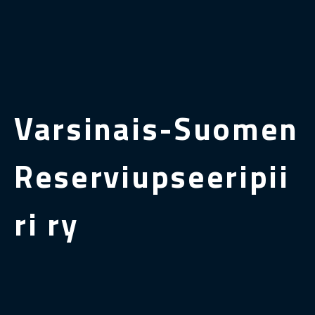
Varsinais-Suomen
Reserviupseeripii
ri ry