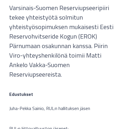
Varsinais-Suomen Reserviupseeripiiri
tekee yhteistyötä solmitun
yhteistyösopimuksen mukaisesti Eesti
Reservohvitseride Kogun (EROK)
Pärnumaan osakunnan kanssa. Piirin
Viro-yhteyshenkilönä toimii Matti
Ankelo Vakka-Suomen
Reserviupseereista.
Edustukset
Juha-Pekka Sainio, RUL:n hallituksen jäsen
RUL:n liittovaltuuston jäsenet: