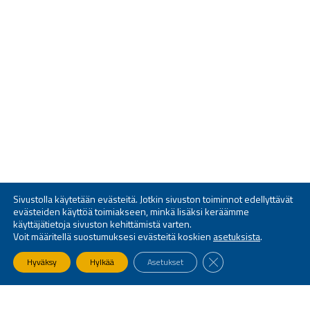
Sivustolla käytetään evästeitä. Jotkin sivuston toiminnot edellyttävät
evästeiden käyttöä toimiakseen, minkä lisäksi keräämme
käyttäjätietoja sivuston kehittämistä varten.
Voit määritellä suostumuksesi evästeitä koskien
asetuksista
.
SULJE EVÄSTEBANNE
Hyväksy
Hylkää
Asetukset