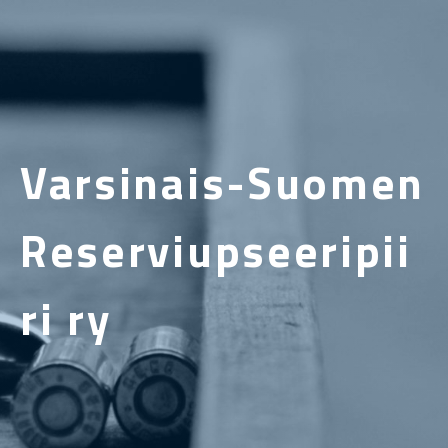
Varsinais-Suomen
Reserviupseeripii
ri ry