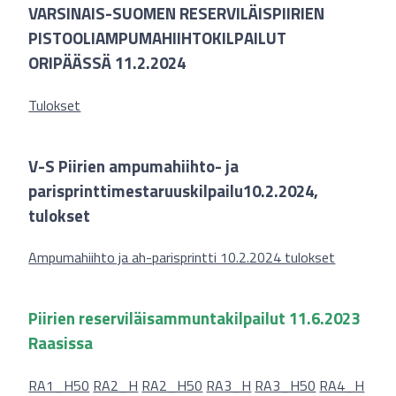
VARSINAIS-SUOMEN RESERVILÄISPIIRIEN
PISTOOLIAMPUMAHIIHTOKILPAILUT
ORIPÄÄSSÄ 11.2.2024
Tulokset
V-S Piirien ampumahiihto- ja
parisprinttimestaruuskilpailu10.2.2024,
tulokset
Ampumahiihto ja ah-parisprintti 10.2.2024 tulokset
Piirien reserviläisammuntakilpailut 11.6.2023
Raasissa
RA1_H50
RA2_H
RA2_H50
RA3_H
RA3_H50
RA4_H