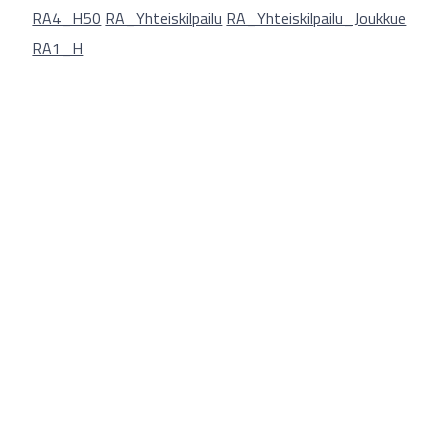
RA4_H50
RA_Yhteiskilpailu
RA_Yhteiskilpailu_Joukkue
RA1_H