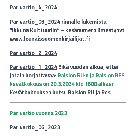
Parivartio_4_2024
Parivartio_03_2024
rinnalle lukemista
”Ikkuna Kulttuuriin” – kesänumero ilmestynyt
www.lounaissuomenkirjailijat.fi
Parivartio_2_2024
Parivartio_1_2024
Eikä vuoden alkua, ettei
jotain korjattavaa:
Raision RU:n ja Raision RES
kevätkokous on 20.3.2024 klo 1800 alkaen
Kevätkokouksen kutsu Raision RU ja Res
Parivartio vuonna 2023
Parivartio_06_2023