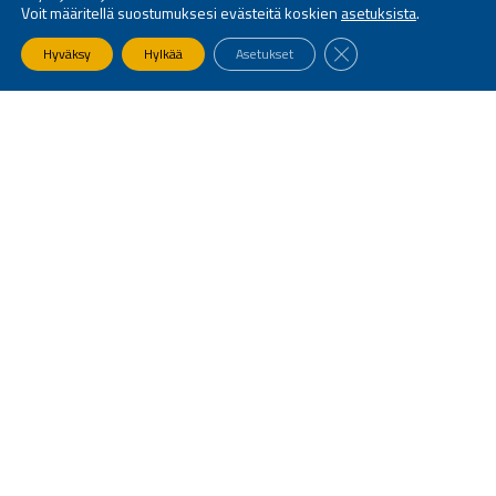
Voit määritellä suostumuksesi evästeitä koskien
asetuksista
.
SULJE EVÄSTEBANNE
Hyväksy
Hylkää
Asetukset