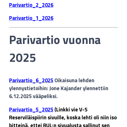
Parivartio_2_2026
Parivartio_1_2026
Parivartio vuonna
2025
Parivartio_6_2025
Oikaisuna lehden
ylennystietoihin: Jone Kajander ylennettiin
6.12.2025 vääpeliksi.
Parivartio_5_2025
(Linkki vie V-S
Reserviläispiirin sivuille, koska lehti oli niin iso
bitteinä, ettei RUL:n sivualusta sallinut sen