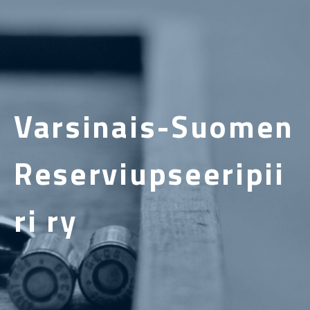
Varsinais-Suomen
Reserviupseeripii
ri ry