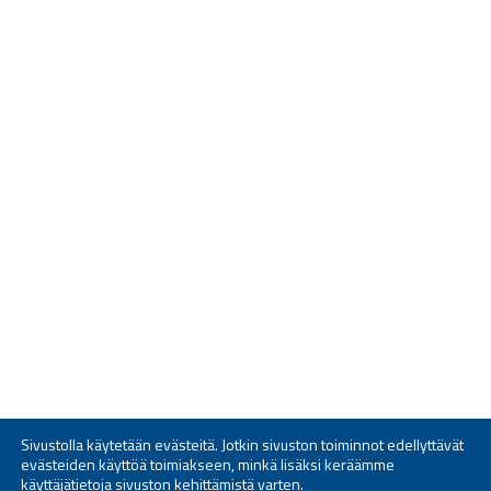
Sivustolla käytetään evästeitä. Jotkin sivuston toiminnot edellyttävät
evästeiden käyttöä toimiakseen, minkä lisäksi keräämme
käyttäjätietoja sivuston kehittämistä varten.