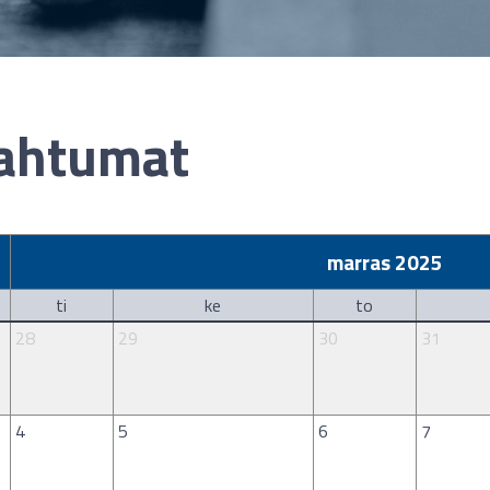
ahtumat
marras 2025
ti
ke
to
28
29
30
31
4
5
6
7