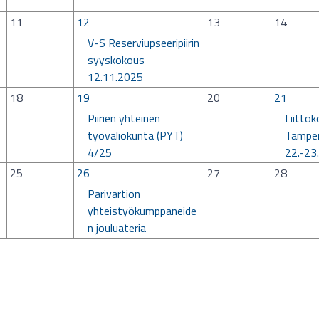
11
12
13
14
V-S Reserviupseeripiirin
syyskokous
12.11.2025
18
19
20
21
Piirien yhteinen
Liitto
työvaliokunta (PYT)
Tamper
4/25
22.-23
25
26
27
28
Parivartion
yhteistyökumppaneide
n jouluateria