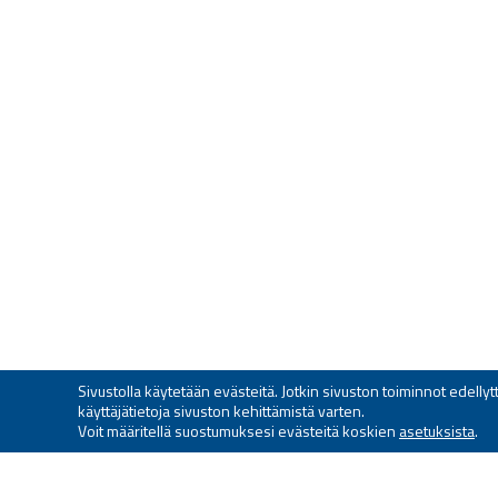
Sivustolla käytetään evästeitä. Jotkin sivuston toiminnot edell
käyttäjätietoja sivuston kehittämistä varten.
Voit määritellä suostumuksesi evästeitä koskien
asetuksista
.