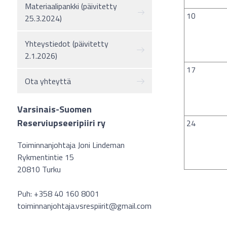
Materiaalipankki (päivitetty
10
25.3.2024)
Yhteystiedot (päivitetty
2.1.2026)
17
Ota yhteyttä
Varsinais-Suomen
Reserviupseeripiiri ry
24
Toiminnanjohtaja Joni Lindeman
Rykmentintie 15
20810 Turku
Puh: +358 40 160 8001
toiminnanjohtaja.vsrespiirit@gmail.com