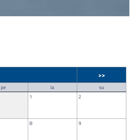
>>
pe
la
su
1
2
8
9