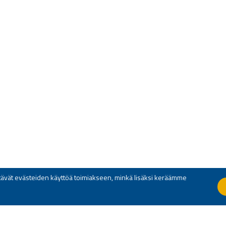
yttävät evästeiden käyttöä toimiakseen, minkä lisäksi keräämme