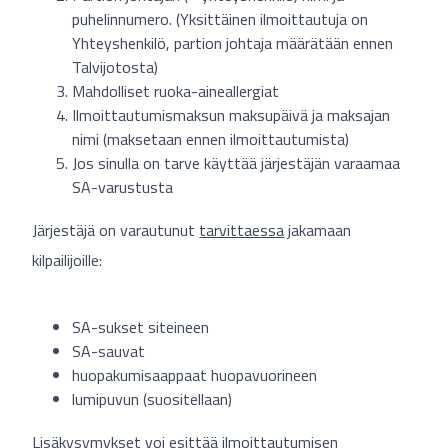
puhelinnumero. (Yksittäinen ilmoittautuja on
Yhteyshenkilö, partion johtaja määrätään ennen
Talvijotosta)
Mahdolliset ruoka-aineallergiat
Ilmoittautumismaksun maksupäivä ja maksajan
nimi (maksetaan ennen ilmoittautumista)
Jos sinulla on tarve käyttää järjestäjän varaamaa
SA-varustusta
Järjestäjä on varautunut
tarvittaessa
jakamaan
kilpailijoille:
SA-sukset siteineen
SA-sauvat
huopakumisaappaat huopavuorineen
lumipuvun (suositellaan)
Lisäkysymykset voi esittää ilmoittautumisen