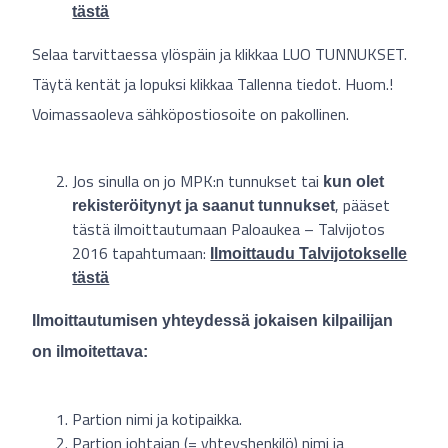
tästä
Selaa tarvittaessa ylöspäin ja klikkaa LUO TUNNUKSET.
Täytä kentät ja lopuksi klikkaa Tallenna tiedot. Huom.!
Voimassaoleva sähköpostiosoite on pakollinen.
Jos sinulla on jo MPK:n tunnukset tai
kun olet
, pääset
rekisteröitynyt ja saanut tunnukset
tästä ilmoittautumaan Paloaukea – Talvijotos
2016 tapahtumaan:
Ilmoittaudu Talvijotokselle
tästä
Ilmoittautumisen yhteydessä jokaisen kilpailijan
on ilmoitettava:
Partion nimi ja kotipaikka.
Partion johtajan (= yhteyshenkilö) nimi ja