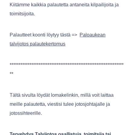
Kiitämme kaikkia palautetta antaneita kilpailijoita ja
toimitsijoita.
Palautteet koonti löytyy tästä =>
Paloaukean
talvijotos palautekertomus
***************************************************************
**
Tältä sivulta löydät lomakelinkin, millä voit laittaa
meille palautetta, viestisi tulee jotosjohtajalle ja
jotossihteerille.
Tervehdys Talvijotos osallistuja, toimitsija tai