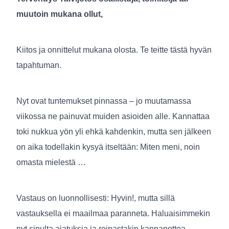
muutoin mukana ollut,
Kiitos ja onnittelut mukana olosta. Te teitte tästä hyvän
tapahtuman.
Nyt ovat tuntemukset pinnassa – jo muutamassa
viikossa ne painuvat muiden asioiden alle. Kannattaa
toki nukkua yön yli ehkä kahdenkin, mutta sen jälkeen
on aika todellakin kysyä itseltään: Miten meni, noin
omasta mielestä …
Vastaus on luonnollisesti: Hyvin!, mutta sillä
vastauksella ei maailmaa paranneta. Haluaisimmekin
nyt sinulta ajatuksia ja reipastakin kannanottoa,