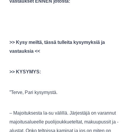
vastaukset ENNEN jotosta:
>> Kysy meiltä, tässä tulleita kysymyksiä ja
vastauksia <<
>> KYSYMYS:
”Terve, Pari kysymystä.
– Majoituksesta la-su välillä. Järjestäjä on varannut
majoitusalueelle puolijoukkueteltat, makuupussit ja -
alustat. Onko teltoissa kaminat ja jos on miten on