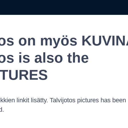
os on myös KUVIN
os is also the
CTURES
ien linkit lisätty. Talvijotos pictures has bee
d.