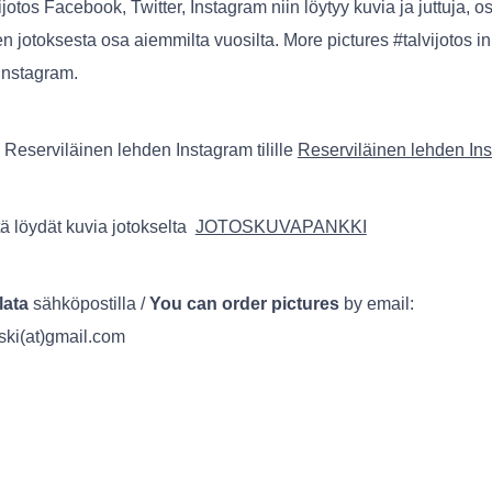
jotos Facebook, Twitter, Instagram niin löytyy kuvia ja juttuja, o
 jotoksesta osa aiemmilta vuosilta. More pictures #talvijotos i
Instagram.
 Reserviläinen lehden Instagram tilille
Reserviläinen lehden In
tä löydät kuvia jotokselta
JOTOSKUVAPANKKI
lata
sähköpostilla /
You can order pictures
by email:
ski(at)gmail.com