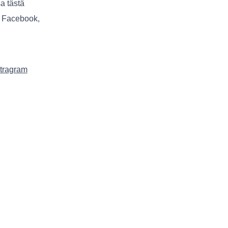
sa tästä
n Facebook,
stragram