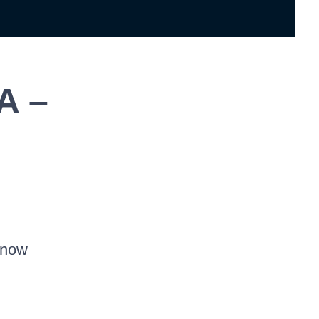
A –
n now