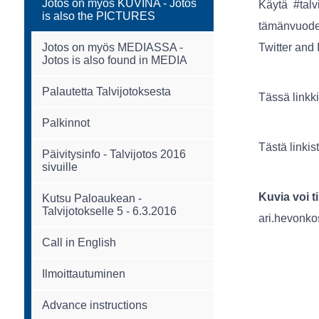
Jotos on myös KUVINA - Jotos
Käytä #talvi
is also the PICTURES
tämänvuoden
Twitter and 
Jotos on myös MEDIASSA -
Jotos is also found in MEDIA
Palautetta Talvijotoksesta
Tässä linkki
Palkinnot
Tästä linkis
Päivitysinfo - Talvijotos 2016
sivuille
Kuvia voi ti
Kutsu Paloaukean -
Talvijotokselle 5 - 6.3.2016
ari.hevonko
Call in English
Ilmoittautuminen
Advance instructions