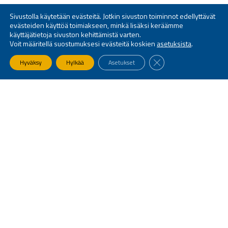
Sivustolla käytetään evästeitä. Jotkin sivuston toiminnot edellyttävät
evästeiden käyttöä toimiakseen, minkä lisäksi keräämme
käyttäjätietoja sivuston kehittämistä varten.
Voit määritellä suostumuksesi evästeitä koskien
asetuksista
.
SULJE EVÄSTEBANNE
Hyväksy
Hylkää
Asetukset