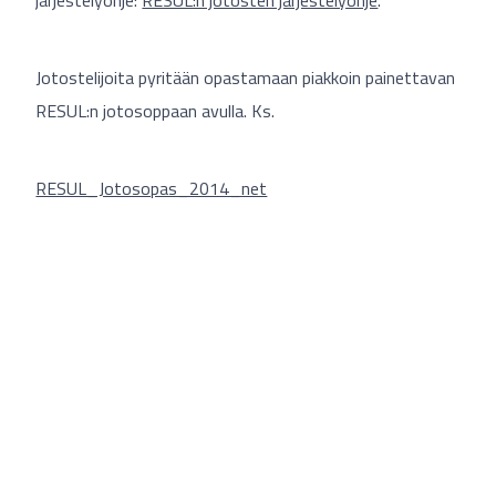
järjestelyohje:
RESUL:n jotosten järjestelyohje
.
Jotostelijoita pyritään opastamaan piakkoin painettavan
RESUL:n jotosoppaan avulla. Ks.
RESUL_Jotosopas_2014_net