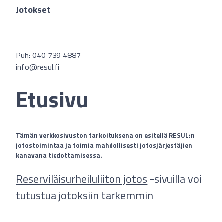
Jotokset
Puh: 040 739 4887
info@resul.fi
Etusivu
Tämän verkkosivuston tarkoituksena on esitellä RESUL:n
jotostoimintaa ja toimia mahdollisesti jotosjärjestäjien
kanavana tiedottamisessa.
Reserviläisurheiluliiton jotos
-sivuilla voi
tutustua jotoksiin tarkemmin