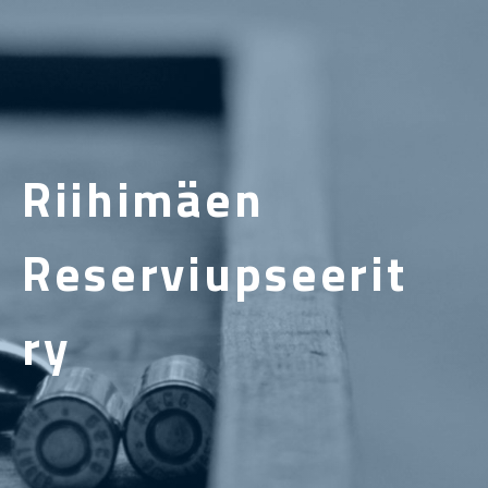
Riihimäen
Reserviupseerit
ry