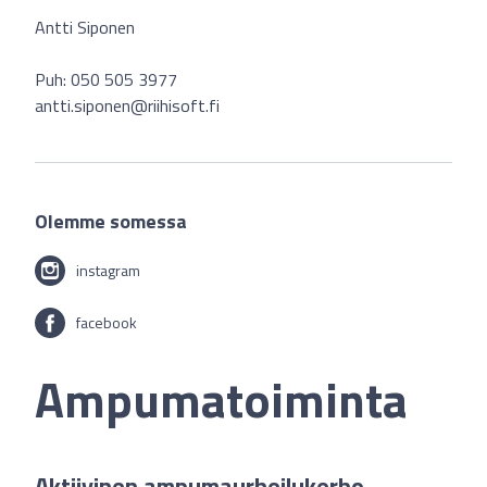
Antti Siponen
Puh: 050 505 3977‬
antti.siponen@riihisoft.fi
Olemme somessa
instagram
facebook
Ampumatoiminta
Aktiivinen ampumaurheilukerho