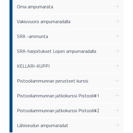
Oma ampumarata
Vakiovuoro ampumaradalla
SRA -ammunta
SRA-harjoitukset Lopen ampumaradalla
KELLARI-KUPPI
Pistooliammunnan perusteet kurssi
Pistooliammunnan jatkokurssi Pistooli#1
Pistooliammunnan jatkokurssi Pistooli#2
Lähiseudun ampumaradat