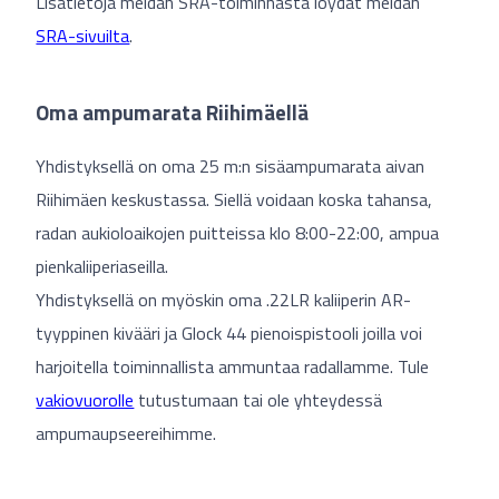
Lisätietoja meidän SRA-toiminnasta löydät meidän
SRA-sivuilta
.
Oma ampumarata Riihimäellä
Yhdistyksellä on oma 25 m:n sisäampumarata aivan
Riihimäen keskustassa. Siellä voidaan koska tahansa,
radan aukioloaikojen puitteissa klo 8:00-22:00, ampua
pienkaliiperiaseilla.
Yhdistyksellä on myöskin oma .22LR kaliiperin AR-
tyyppinen kivääri ja Glock 44 pienoispistooli joilla voi
harjoitella toiminnallista ammuntaa radallamme. Tule
vakiovuorolle
tutustumaan tai ole yhteydessä
ampumaupseereihimme.