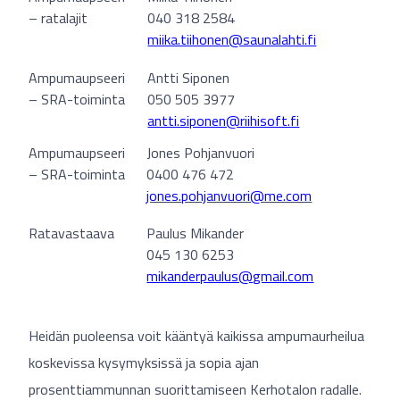
– ratalajit
040 318 2584
miika.tiihonen@saunalahti.fi
Ampumaupseeri
Antti Siponen
– SRA-toiminta
050 505 3977
antti.siponen@riihisoft.fi
Ampumaupseeri
Jones Pohjanvuori
– SRA-toiminta
0400 476 472
jones.pohjanvuori@me.com
Ratavastaava
Paulus Mikander
045 130 6253
mikanderpaulus@gmail.com
Heidän puoleensa voit kääntyä kaikissa ampumaurheilua
koskevissa kysymyksissä ja sopia ajan
prosenttiammunnan suorittamiseen Kerhotalon radalle.