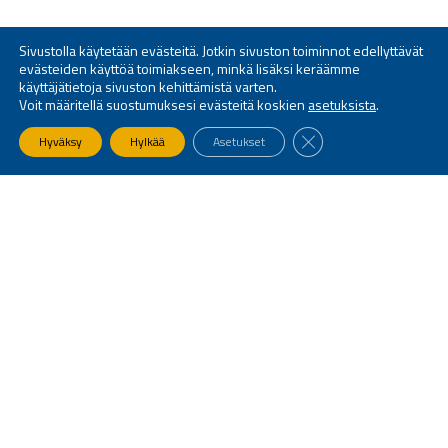
Sivustolla käytetään evästeitä. Jotkin sivuston toiminnot edellyttävät
evästeiden käyttöä toimiakseen, minkä lisäksi keräämme
käyttäjätietoja sivuston kehittämistä varten.
Voit määritellä suostumuksesi evästeitä koskien
asetuksista
.
SULJE EVÄSTEBANNE
Hyväksy
Hylkää
Asetukset