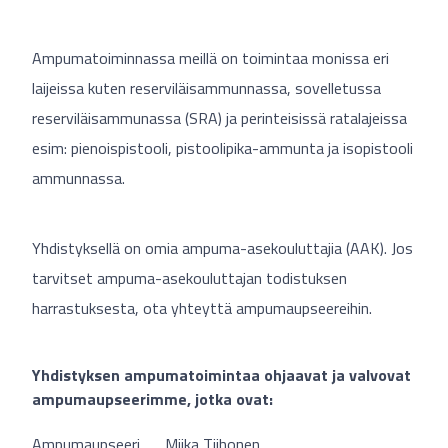
Ampumatoiminnassa meillä on toimintaa monissa eri
laijeissa kuten reserviläisammunnassa, sovelletussa
reserviläisammunassa (SRA) ja perinteisissä ratalajeissa
esim: pienoispistooli, pistoolipika-ammunta ja isopistooli
ammunnassa.
Yhdistyksellä on omia ampuma-asekouluttajia (AAK). Jos
tarvitset ampuma-asekouluttajan todistuksen
harrastuksesta, ota yhteyttä ampumaupseereihin.
Yhdistyksen ampumatoimintaa ohjaavat ja valvovat
ampumaupseerimme, jotka ovat:
Ampumaupseeri
Miika Tiihonen