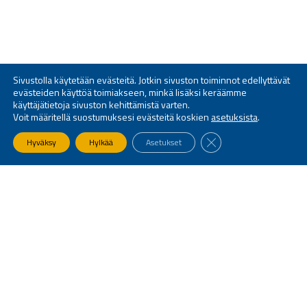
Sivustolla käytetään evästeitä. Jotkin sivuston toiminnot edellyttävät
evästeiden käyttöä toimiakseen, minkä lisäksi keräämme
käyttäjätietoja sivuston kehittämistä varten.
Voit määritellä suostumuksesi evästeitä koskien
asetuksista
.
SULJE EVÄSTEBANNE
Hyväksy
Hylkää
Asetukset