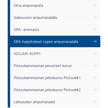
Oma ampumarata
Vakiovuoro ampumaradalla
SRA -ammunta
SRA-harjoitukset Lopen ampumaradalla
KELLARI-KUPPI
Pistooliammunnan perusteet kurssi
Pistooliammunnan jatkokurssi Pistooli#1
Pistooliammunnan jatkokurssi Pistooli#2
Lähiseudun ampumaradat