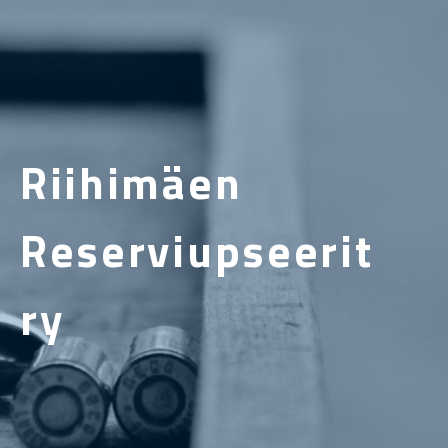
Riihimäen
Reserviupseerit
ry