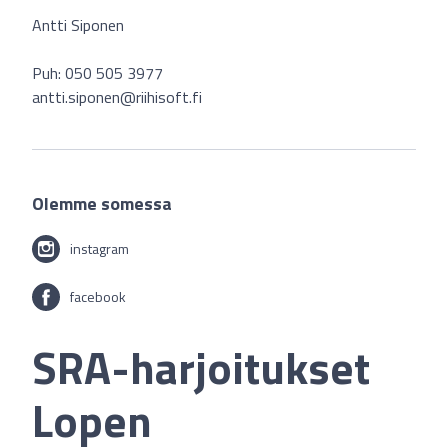
Antti Siponen
Puh: 050 505 3977‬
antti.siponen@riihisoft.fi
Olemme somessa
instagram
facebook
SRA-harjoitukset
Lopen