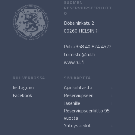
SUOMEN
RESERVIUPSEERILIITT
O
Döbelninkatu 2
00260 HELSINKI
Puh +358 40 824 4522
toimisto@rul.fi
www.rul.fi
RUL VERKOSSA
SIVUKARTTA
Instagram
Ajankohtaista
+
Facebook
Reserviupseeri
+
Jäsenille
+
Reserviupseeriliitto 95
vuotta
Yhteystiedot
+