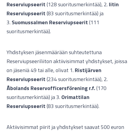
Reserviupseerit
(128 suoritusmerkintää), 2.
Iitin
Reserviupseerit
(83 suoritusmerkintää) ja
3.
Suomussalmen Reserviupseerit
(111
suoritusmerkintää).
Yhdistyksen jäsenmäärään suhteutettuna
Reserviupseeriliiton aktiivisimmat yhdistykset, joissa
on jäseniä 49 tai alle, olivat 1.
Ristijärven
Reserviupseerit
(234 suoritusmerkintää), 2.
Åbolands Reservofficersförening r.f.
(170
suoritusmerkintää) ja 3.
Orimattilan
Reserviupseerit
(83 suoritusmerkintää).
Aktiivisimmat piirit ja yhdistykset saavat 500 euron