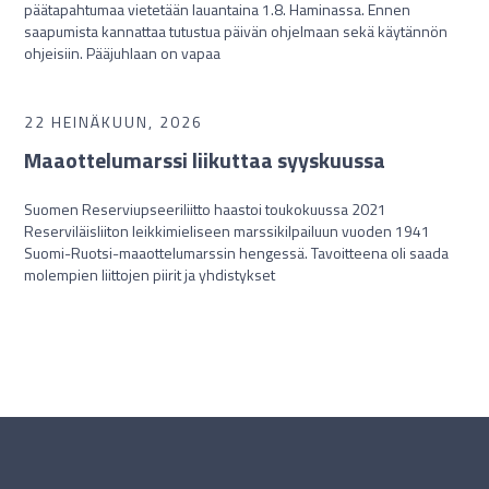
päätapahtumaa vietetään lauantaina 1.8. Haminassa. Ennen
saapumista kannattaa tutustua päivän ohjelmaan sekä käytännön
ohjeisiin. Pääjuhlaan on vapaa
22 HEINÄKUUN, 2026
Maaottelumarssi liikuttaa syyskuussa
Suomen Reserviupseeriliitto haastoi toukokuussa 2021
Reserviläisliiton leikkimieliseen marssikilpailuun vuoden 1941
Suomi-Ruotsi-maaottelumarssin hengessä. Tavoitteena oli saada
molempien liittojen piirit ja yhdistykset