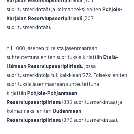
Karjalan Reserviupseeripiirissä
(301
suoritusmerkintää) ja kolmanneksi eniten
Pohjois-
Karjalan Reserviupseeripiirissä
(207
suoritusmerkintää).
Yli 1000 jäsenen piireistä jäsenmäärään
suhteutettuna eniten suorituksia kirjattiin
Etelä-
Hämeen Reserviupseeripiirissä
, jossa
suoritusmerkintöjä tuli kaikkiaan 572. Toiseksi eniten
suorituksia jäsenmäärään suhteutettuna
kirjattiin
Pohjois-Pohjanmaan
Reserviupseeripiirissä
(335 suoritusmerkintää) ja
kolmanneksi eniten
Uudenmaan
Reserviupseeripiirissä
(379 suoritusmerkintää).