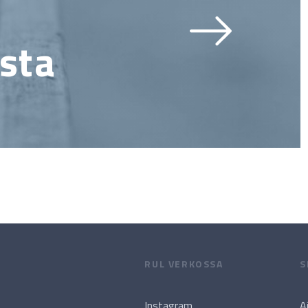
sta
RUL VERKOSSA
S
Instagram
A