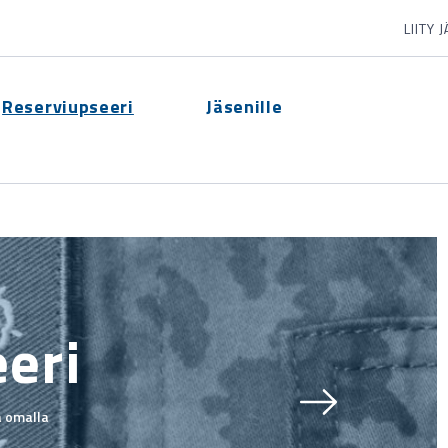
LIITY 
Reserviupseeri
Jäsenille
eri
ä omalla