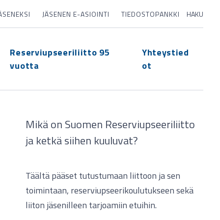
JÄSENEKSI
JÄSENEN E-ASIOINTI
TIEDOSTOPANKKI
HAKU
Reserviupseeriliitto 95
Yhteystied
vuotta
ot
Mikä on Suomen Reserviupseeriliitto
ja ketkä siihen kuuluvat?
Täältä pääset tutustumaan liittoon ja sen
toimintaan, reserviupseerikoulutukseen sekä
liiton jäsenilleen tarjoamiin etuihin.