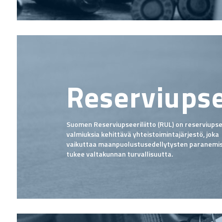
Reserviupsee
Suomen Reserviupseeriliitto (RUL) on reserviups
valmiuksia kehittävä yhteistoimintajärjestö, joka
vaikuttaa maanpuolustusedellytysten paranemis
tukee valtakunnan turvallisuutta.