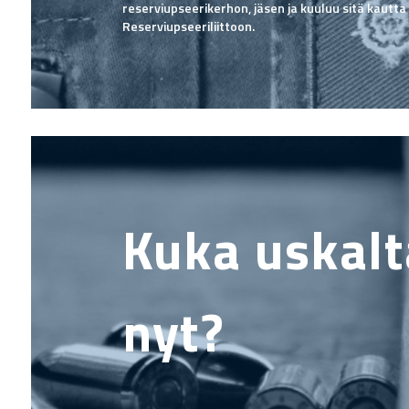
reserviupseerikerhon, jäsen ja kuuluu sitä kautt
Reserviupseeriliittoon.
Kuka uskalt
nyt?