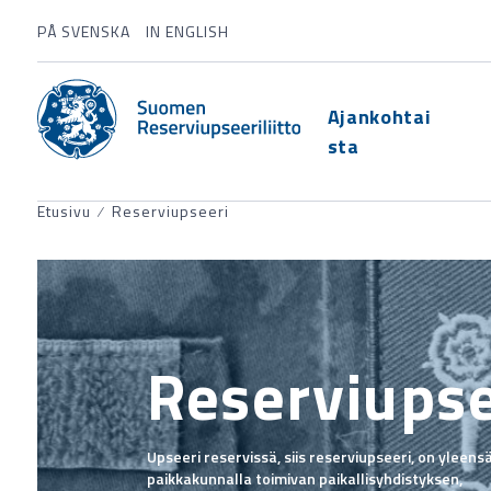
PÅ SVENSKA
IN ENGLISH
Ajankohtai
sta
Etusivu
⁄
Reserviupseeri
Reserviupse
Upseeri reservissä, siis reserviupseeri, on yleens
paikkakunnalla toimivan paikallisyhdistyksen,