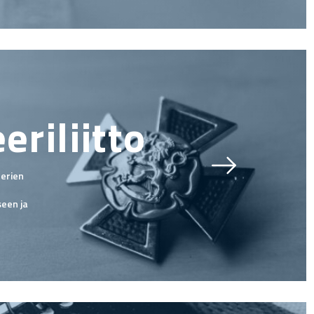
riliitto
eerien
een ja