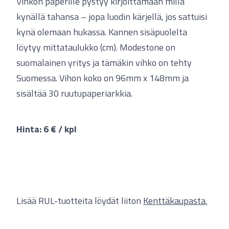
Vihkon paperille pystyy kirjoittamaan millä
kynällä tahansa – jopa luodin kärjellä, jos sattuisi
kynä olemaan hukassa. Kannen sisäpuolelta
löytyy mittataulukko (cm). Modestone on
suomalainen yritys ja tämäkin vihko on tehty
Suomessa. Vihon koko on 96mm x 148mm ja
sisältää 30 ruutupaperiarkkia.
Hinta: 6 € / kpl
Lisää RUL-tuotteita löydät liiton
Kenttäkaupasta
.