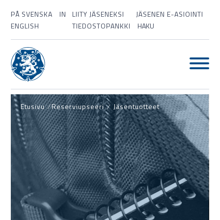
PÅ SVENSKA
IN
LIITY JÄSENEKSI
JÄSENEN E-ASIOINTI
ENGLISH
TIEDOSTOPANKKI
HAKU
Etusivu
⁄
Reserviupseeri
⁄
Jäsentuotteet