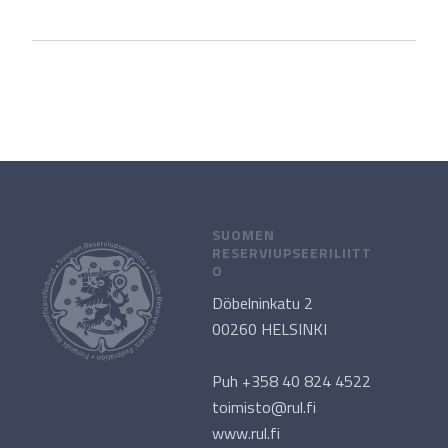
SUOMEN
RESERVIUPSEERILIITT
O
Döbelninkatu 2
00260 HELSINKI
Puh +358 40 824 4522
toimisto@rul.fi
www.rul.fi