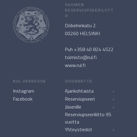
SUOMEN
RESERVIUPSEERILIITT
O
Döbelninkatu 2
00260 HELSINKI
Puh +358 40 824 4522
toimisto@rul.fi
www.rul.fi
RUL VERKOSSA
SIVUKARTTA
Instagram
Ajankohtaista
+
Facebook
Reserviupseeri
+
Jäsenille
+
Reserviupseeriliitto 95
vuotta
Yhteystiedot
+