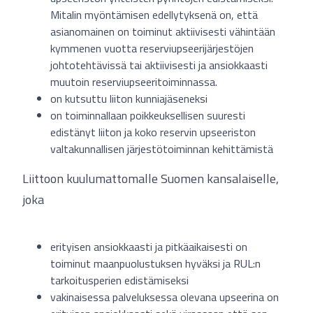
Mitalin myöntämisen edellytyksenä on, että
asianomainen on toiminut aktiivisesti vähintään
kymmenen vuotta reserviupseerijärjestöjen
johtotehtävissä tai aktiivisesti ja ansiokkaasti
muutoin reserviupseeritoiminnassa.
on kutsuttu liiton kunniajäseneksi
on toiminnallaan poikkeuksellisen suuresti
edistänyt liiton ja koko reservin upseeriston
valtakunnallisen järjestötoiminnan kehittämistä
Liittoon kuulumattomalle Suomen kansalaiselle,
joka
erityisen ansiokkaasti ja pitkäaikaisesti on
toiminut maanpuolustuksen hyväksi ja RUL:n
tarkoitusperien edistämiseksi
vakinaisessa palveluksessa olevana upseerina on