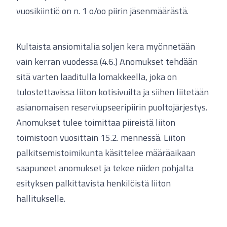
vuosikiintiö on n. 1 o/oo piirin jäsenmäärästä.
Kultaista ansiomitalia soljen kera myönnetään
vain kerran vuodessa (4.6.) Anomukset tehdään
sitä varten laaditulla lomakkeella, joka on
tulostettavissa liiton kotisivuilta ja siihen liitetään
asianomaisen reserviupseeripiirin puoltojärjestys.
Anomukset tulee toimittaa piireistä liiton
toimistoon vuosittain 15.2. mennessä. Liiton
palkitsemistoimikunta käsittelee määräaikaan
saapuneet anomukset ja tekee niiden pohjalta
esityksen palkittavista henkilöistä liiton
hallitukselle.