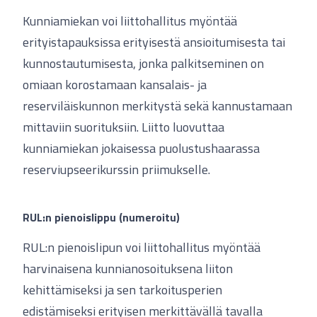
Kunniamiekan voi liittohallitus myöntää
erityistapauksissa erityisestä ansioitumisesta tai
kunnostautumisesta, jonka palkitseminen on
omiaan korostamaan kansalais- ja
reserviläiskunnon merkitystä sekä kannustamaan
mittaviin suorituksiin. Liitto luovuttaa
kunniamiekan jokaisessa puolustushaarassa
reserviupseerikurssin priimukselle.
RUL:n pienoislippu (numeroitu)
RUL:n pienoislipun voi liittohallitus myöntää
harvinaisena kunnianosoituksena liiton
kehittämiseksi ja sen tarkoitusperien
edistämiseksi erityisen merkittävällä tavalla