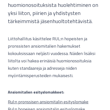
huomionosoituksista huolehtiminen on
yksi liiton, piirien ja yhdistysten
tärkeimmistä jäsenhuoltotehtävistä.
Liittohallitus käsittelee RUL:n hopeisten ja
pronssisten ansiomitalien hakemukset
kokouksissaan neljästi vuodessa. Näiden lisäksi
liitolta voi hakea erinäisiä huomionosoituksia
kuten standaareja ja adresseja niiden
myöntämisperusteiden mukaisesti.
Ansiomitalien esityslomakkeet:
Rul:n pronssisen ansiomitalin esityslomake
Rul:n hopeisen ansiomitalin esityslomake