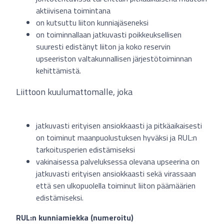
aktiivisena toimintana
on kutsuttu liiton kunniajäseneksi
on toiminnallaan jatkuvasti poikkeuksellisen
suuresti edistänyt liiton ja koko reservin
upseeriston valtakunnallisen järjestötoiminnan
kehittämistä.
Liittoon kuulumattomalle, joka
jatkuvasti erityisen ansiokkaasti ja pitkäaikaisesti
on toiminut maanpuolustuksen hyväksi ja RUL:n
tarkoitusperien edistämiseksi
vakinaisessa palveluksessa olevana upseerina on
jatkuvasti erityisen ansiokkaasti sekä virassaan
että sen ulkopuolella toiminut liiton päämäärien
edistämiseksi.
RUL:n kunniamiekka (numeroitu)