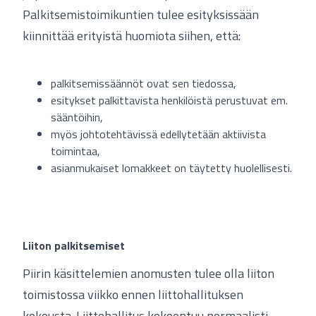
Palkitsemistoimikuntien tulee esityksissään
kiinnittää erityistä huomiota siihen, että:
palkitsemissäännöt ovat sen tiedossa,
esitykset palkittavista henkilöistä perustuvat em.
sääntöihin,
myös johtotehtävissä edellytetään aktiivista
toimintaa,
asianmukaiset lomakkeet on täytetty huolellisesti.
Liiton palkitsemiset
Piirin käsittelemien anomusten tulee olla liiton
toimistossa viikko ennen liittohallituksen
kokousta. Liittohallitus kokoontuu normaalisti