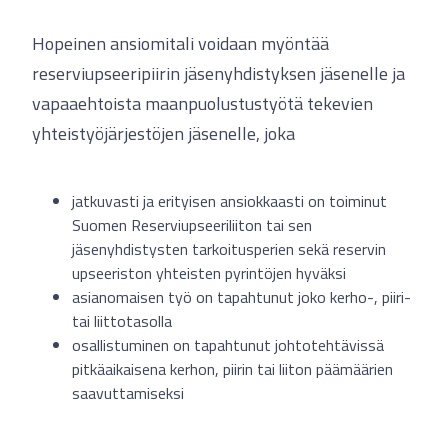
Hopeinen ansiomitali voidaan myöntää
reserviupseeripiirin jäsenyhdistyksen jäsenelle ja
vapaaehtoista maanpuolustustyötä tekevien
yhteistyöjärjestöjen jäsenelle, joka
jatkuvasti ja erityisen ansiokkaasti on toiminut
Suomen Reserviupseeriliiton tai sen
jäsenyhdistysten tarkoitusperien sekä reservin
upseeriston yhteisten pyrintöjen hyväksi
asianomaisen työ on tapahtunut joko kerho-, piiri-
tai liittotasolla
osallistuminen on tapahtunut johtotehtävissä
pitkäaikaisena kerhon, piirin tai liiton päämäärien
saavuttamiseksi