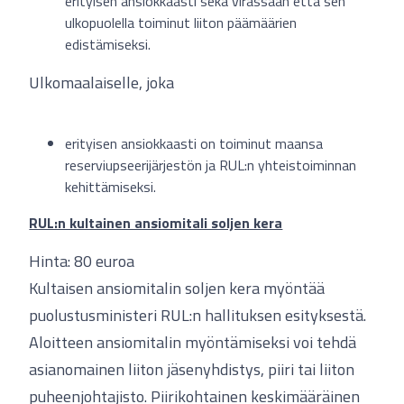
erityisen ansiokkaasti sekä virassaan että sen
ulkopuolella toiminut liiton päämäärien
edistämiseksi.
Ulkomaalaiselle, joka
erityisen ansiokkaasti on toiminut maansa
reserviupseerijärjestön ja RUL:n yhteistoiminnan
kehittämiseksi.
RUL:n kultainen ansiomitali soljen kera
Hinta: 80 euroa
Kultaisen ansiomitalin soljen kera myöntää
puolustusministeri RUL:n hallituksen esityksestä.
Aloitteen ansiomitalin myöntämiseksi voi tehdä
asianomainen liiton jäsenyhdistys, piiri tai liiton
puheenjohtajisto. Piirikohtainen keskimääräinen