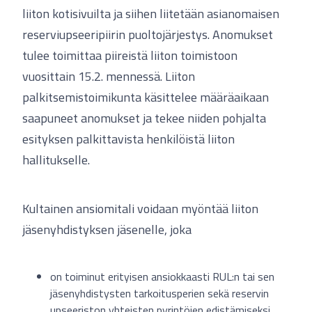
liiton kotisivuilta ja siihen liitetään asianomaisen
reserviupseeripiirin puoltojärjestys. Anomukset
tulee toimittaa piireistä liiton toimistoon
vuosittain 15.2. mennessä. Liiton
palkitsemistoimikunta käsittelee määräaikaan
saapuneet anomukset ja tekee niiden pohjalta
esityksen palkittavista henkilöistä liiton
hallitukselle.
Kultainen ansiomitali voidaan myöntää liiton
jäsenyhdistyksen jäsenelle, joka
on toiminut erityisen ansiokkaasti RUL:n tai sen
jäsenyhdistysten tarkoitusperien sekä reservin
upseeriston yhteisten pyrintöjen edistämiseksi.