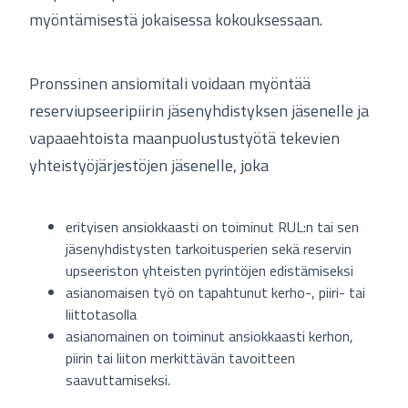
myöntämisestä jokaisessa kokouksessaan.
Pronssinen ansiomitali voidaan myöntää
reserviupseeripiirin jäsenyhdistyksen jäsenelle ja
vapaaehtoista maanpuolustustyötä tekevien
yhteistyöjärjestöjen jäsenelle, joka
erityisen ansiokkaasti on toiminut RUL:n tai sen
jäsenyhdistysten tarkoitusperien sekä reservin
upseeriston yhteisten pyrintöjen edistämiseksi
asianomaisen työ on tapahtunut kerho-, piiri- tai
liittotasolla
asianomainen on toiminut ansiokkaasti kerhon,
piirin tai liiton merkittävän tavoitteen
saavuttamiseksi.