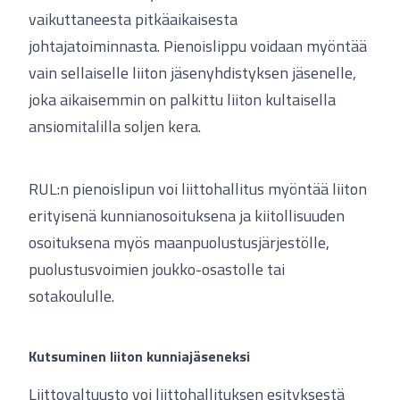
vaikuttaneesta pitkäaikaisesta
johtajatoiminnasta. Pienoislippu voidaan myöntää
vain sellaiselle liiton jäsenyhdistyksen jäsenelle,
joka aikaisemmin on palkittu liiton kultaisella
ansiomitalilla soljen kera.
RUL:n pienoislipun voi liittohallitus myöntää liiton
erityisenä kunnianosoituksena ja kiitollisuuden
osoituksena myös maanpuolustusjärjestölle,
puolustusvoimien joukko-osastolle tai
sotakoululle.
Kutsuminen liiton kunniajäseneksi
Liittovaltuusto voi liittohallituksen esityksestä