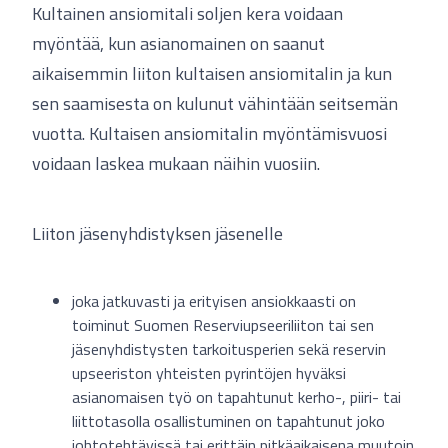
Kultainen ansiomitali soljen kera voidaan
myöntää, kun asianomainen on saanut
aikaisemmin liiton kultaisen ansiomitalin ja kun
sen saamisesta on kulunut vähintään seitsemän
vuotta. Kultaisen ansiomitalin myöntämisvuosi
voidaan laskea mukaan näihin vuosiin.
Liiton jäsenyhdistyksen jäsenelle
joka jatkuvasti ja erityisen ansiokkaasti on
toiminut Suomen Reserviupseeriliiton tai sen
jäsenyhdistysten tarkoitusperien sekä reservin
upseeriston yhteisten pyrintöjen hyväksi
asianomaisen työ on tapahtunut kerho-, piiri- tai
liittotasolla osallistuminen on tapahtunut joko
johtotehtävissä tai erittäin pitkäaikaisena muutoin