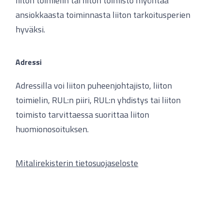
liiton toimielin tai liiton toimisto myöntää
ansiokkaasta toiminnasta liiton tarkoitusperien
hyväksi.
Adressi
Adressilla voi liiton puheenjohtajisto, liiton
toimielin, RUL:n piiri, RUL:n yhdistys tai liiton
toimisto tarvittaessa suorittaa liiton
huomionosoituksen.
Mitalirekisterin tietosuojaseloste