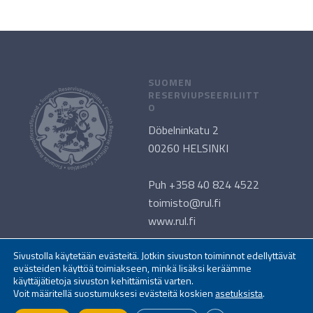
SUOMEN
RESERVIUPSEERILIITT
O
Döbelninkatu 2
00260 HELSINKI
Puh +358 40 824 4522
toimisto@rul.fi
www.rul.fi
Sivustolla käytetään evästeitä. Jotkin sivuston toiminnot edellyttävät
RUL VERKOSSA
SIVUKARTTA
evästeiden käyttöä toimiakseen, minkä lisäksi keräämme
Instagram
Ajankohtaista
+
käyttäjätietoja sivuston kehittämistä varten.
Voit määritellä suostumuksesi evästeitä koskien
asetuksista
.
Facebook
Reserviupseeri
+