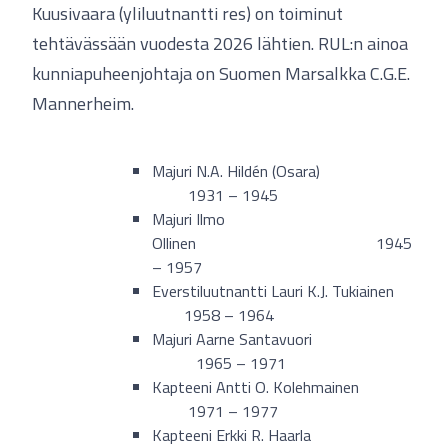
Kuusivaara (yliluutnantti res) on toiminut
tehtävässään vuodesta 2026 lähtien. RUL:n ainoa
kunniapuheenjohtaja on Suomen Marsalkka C.G.E.
Mannerheim.
Majuri N.A. Hildén (Osara)
1931 – 1945
Majuri Ilmo
Ollinen 1945
– 1957
Everstiluutnantti Lauri K.J. Tukiainen
1958 – 1964
Majuri Aarne Santavuori
1965 – 1971
Kapteeni Antti O. Kolehmainen
1971 – 1977
Kapteeni Erkki R. Haarla