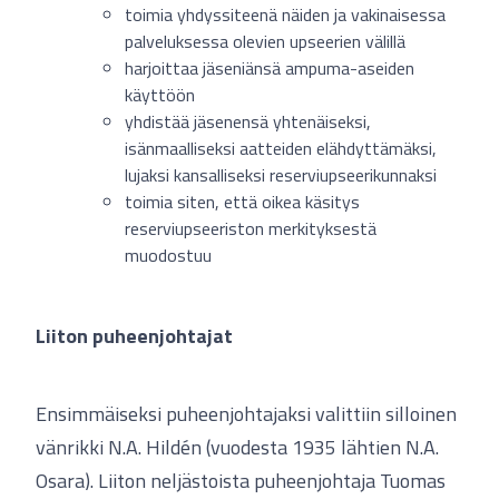
toimia yhdyssiteenä näiden ja vakinaisessa
palveluksessa olevien upseerien välillä
harjoittaa jäseniänsä ampuma-aseiden
käyttöön
yhdistää jäsenensä yhtenäiseksi,
isänmaalliseksi aatteiden elähdyttämäksi,
lujaksi kansalliseksi reserviupseerikunnaksi
toimia siten, että oikea käsitys
reserviupseeriston merkityksestä
muodostuu
Liiton puheenjohtajat
Ensimmäiseksi puheenjohtajaksi valittiin silloinen
vänrikki N.A. Hildén (vuodesta 1935 lähtien N.A.
Osara). Liiton neljästoista puheenjohtaja Tuomas