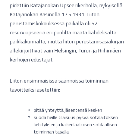
pidettiin Katajanokan Upseerikerholla, nykyisellä
Katajanokan Kasinolla 17.5.1931. Liiton
perustamiskokouksessa paikalla oli 52
reserviupseeria eri puolilta maata kahdeksalta
paikkakunnalta, mutta liiton perustamisasiakirjan
allekirjoittivat vain Helsingin, Turun ja Riihimäen
kerhojen edustajat.
Liiton ensimmäisissä säännöissä toiminnan
tavoitteiksi asetettiin:
pitää yhteyttä jäsentensä kesken
suoda heille tilaisuus pysyä sotalaitoksen
kehityksen ja kaikenlaatuisen sotilaallisen
toiminnan tasalla