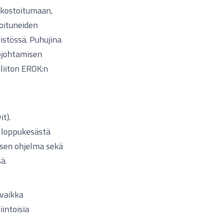
rkostoitumaan,
oituneiden
stössä. Puhujina
töjohtamisen
liiton EROK:n
t).
 loppukesästä
sen ohjelma sekä
ä.
 vaikka
intoisia