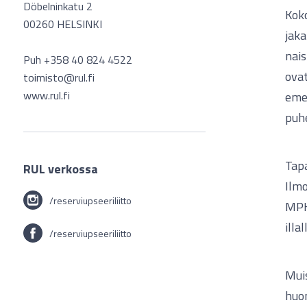
Döbelninkatu 2
Kok
00260 HELSINKI
jak
nai
Puh +358 40 824 4522
ovat
toimisto@rul.fi
www.rul.fi
emer
puh
Tapa
RUL verkossa
Ilm
/reserviupseeriliitto
MPK
illa
/reserviupseeriliitto
Muis
huon