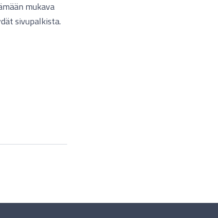
ttämään mukava
ät sivupalkista.