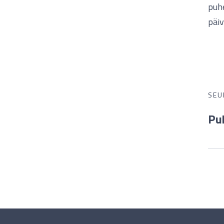
puhe
päiv
SEU
Pu