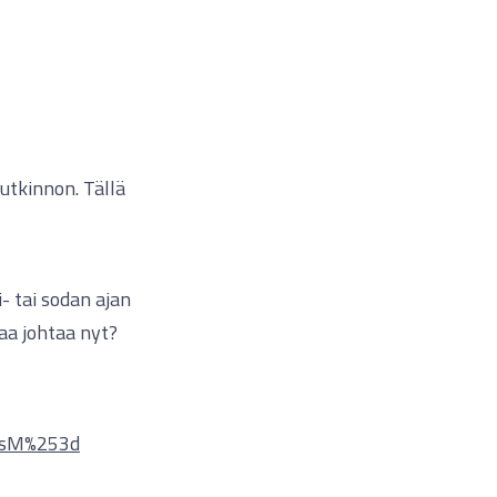
utkinnon. Tällä
 tai sodan ajan
aa johtaa nyt?
2nsM%253d