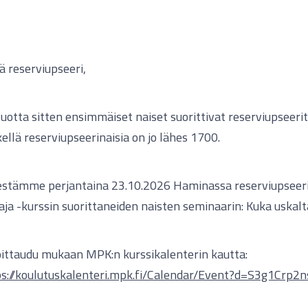
 reserviupseeri,
uotta sitten ensimmäiset naiset suorittivat reserviupseerit
ellä reserviupseerinaisia on jo lähes 1700.
estämme perjantaina 23.10.2026 Haminassa reserviupseeri-
aja -kurssin suorittaneiden naisten seminaarin: Kuka uskalt
ittaudu mukaan MPK:n kurssikalenterin kautta:
ps://koulutuskalenteri.mpk.fi/Calendar/Event?d=S3g1Crp