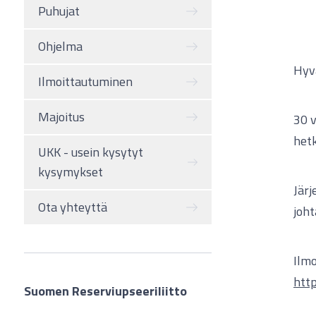
Puhujat
Ohjelma
Hyvä
Ilmoittautuminen
Majoitus
30 v
hetk
UKK - usein kysytyt
kysymykset
Järj
Ota yhteyttä
joht
Ilmo
htt
Suomen Reserviupseeriliitto