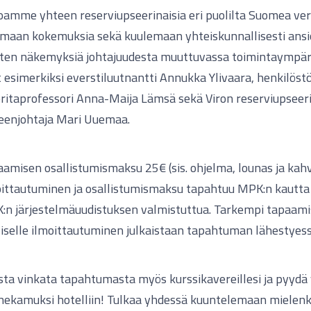
oamme yhteen reserviupseerinaisia eri puolilta Suomea ve
amaan kokemuksia sekä kuulemaan yhteiskunnallisesti ansi
sten näkemyksiä johtajuudesta muuttuvassa toimintaympäri
 esimerkiksi everstiluutnantti Annukka Ylivaara, henkilös
itaprofessori Anna-Maija Lämsä sekä Viron reserviupseeri
eenjohtaja Mari Uuemaa.
amisen osallistumismaksu 25€ (sis. ohjelma, lounas ja kahvi
oittautuminen ja osallistumismaksu tapahtuu MPK:n kautta
:n järjestelmäuudistuksen valmistuttua. Tarkempi tapaami
lliselle ilmoittautuminen julkaistaan tapahtuman lähestyess
ta vinkata tapahtumasta myös kurssikavereillesi ja pyydä
ekamuksi hotelliin! Tulkaa yhdessä kuuntelemaan mielenki