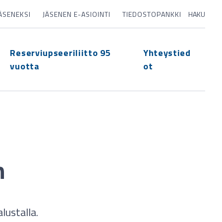
JÄSENEKSI
JÄSENEN E-ASIOINTI
TIEDOSTOPANKKI
HAKU
Reserviupseeriliitto 95
Yhteystied
vuotta
ot
n
lustalla.