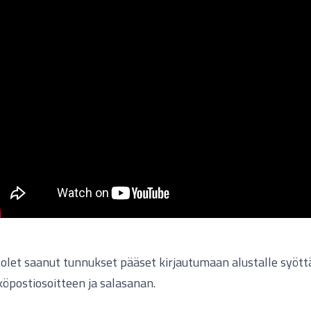
olet saanut tunnukset pääset kirjautumaan alustalle syöt
öpostiosoitteen ja salasanan.