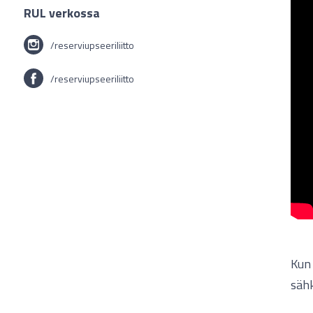
RUL verkossa
/reserviupseeriliitto
/reserviupseeriliitto
Kun 
sähk