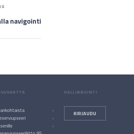
VA
lla navigointi
IVUKARTTA
HALLINNOINTI
jankohtaista
+
KIRJAUDU
eserviupseeri
+
äsenille
+
eserviupseeriliitto 95