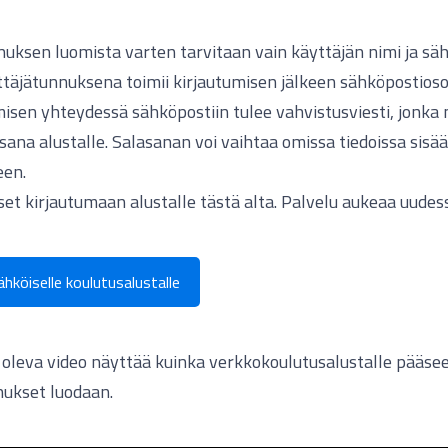
uksen luomista varten tarvitaan vain käyttäjän nimi ja säh
täjätunnuksena toimii kirjautumisen jälkeen sähköpostioso
isen yhteydessä sähköpostiin tulee vahvistusviesti, jonk
sana alustalle. Salasanan voi vaihtaa omissa tiedoissa sisä
een.
et kirjautumaan alustalle tästä alta. Palvelu aukeaa uudes
ähköiselle koulutusalustalle
 oleva video näyttää kuinka verkkokoulutusalustalle pääsee
nukset luodaan.