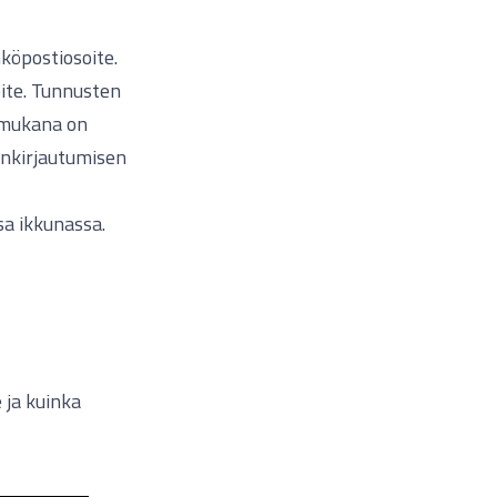
köpostiosoite.
ite. Tunnusten
a mukana on
änkirjautumisen
sa ikkunassa.
 ja kuinka