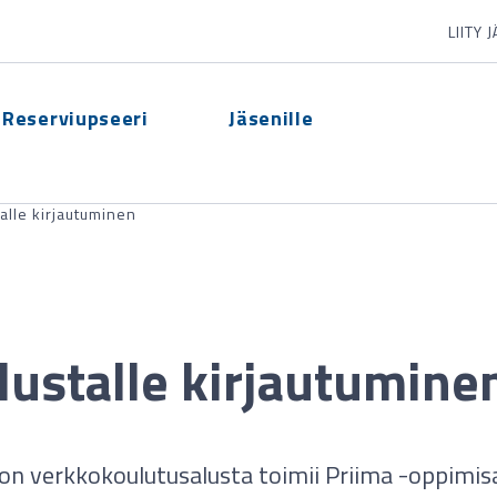
LIITY 
Reserviupseeri
Jäsenille
alle kirjautuminen
lustalle kirjautumine
ton verkkokoulutusalusta toimii Priima -oppimisa