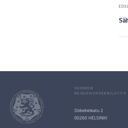
EDE
Sä
SUOMEN
RESERVIUPSEERILIITTO
Döbelninkatu 2
00260 HELSINKI