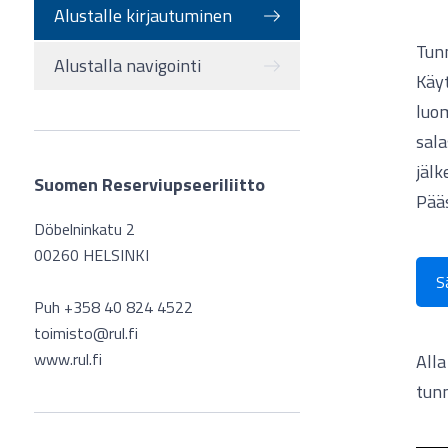
Alustalle kirjautuminen
Tunn
Alustalla navigointi
Käyt
luom
sala
jälk
Suomen Reserviupseeriliitto
Pääs
Döbelninkatu 2
00260 HELSINKI
S
Puh +358 40 824 4522
toimisto@rul.fi
www.rul.fi
Alla
tun