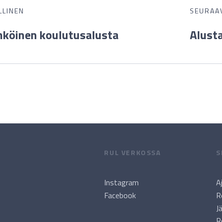
LLINEN
SEURAA
hköinen koulutusalusta
Alusta
RUL VERKOSSA
S
Instagram
A
Facebook
R
J
R