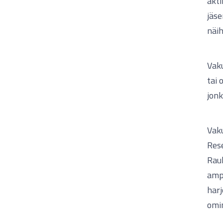
akti
jäse
näih
Vaku
tai 
jonk
Vaku
Rese
Rauh
ampu
harj
omin