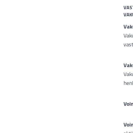
VAS
VAK
Vak
Vak
vast
Vak
Vak
hen
Voi
Voi