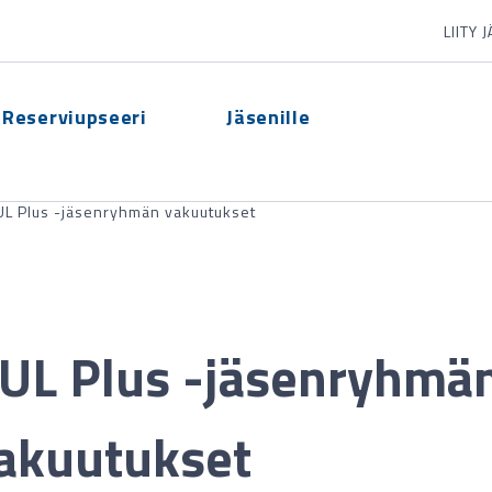
LIITY 
Reserviupseeri
Jäsenille
L Plus -jäsenryhmän vakuutukset
UL Plus -jäsenryhmä
akuutukset