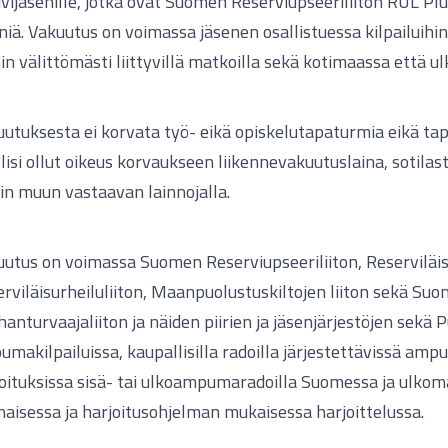
ivijäsenille, jotka ovat Suomen Reserviupseeriliiton RUL Pl
niä. Vakuutus on voimassa jäsenen osallistuessa kilpailuihin,
in välittömästi liittyvillä matkoilla sekä kotimaassa että ul
utuksesta ei korvata työ- eikä opiskelutapaturmia eikä tap
olisi ollut oikeus korvaukseen liikennevakuutuslaina, sotila
in muun vastaavan lainnojalla.
utus on voimassa Suomen Reserviupseeriliiton, Reserviläisl
rviläisurheiluliiton, Maanpuolustuskiltojen liiton sekä Su
anturvaajaliiton ja näiden piirien ja jäsenjärjestöjen sekä
makilpailuissa, kaupallisilla radoilla järjestettävissä ampu
oituksissa sisä- tai ulkoampumaradoilla Suomessa ja ulkomai
aisessa ja harjoitusohjelman mukaisessa harjoittelussa.