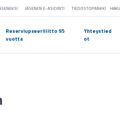
JÄSENEKSI
JÄSENEN E-ASIOINTI
TIEDOSTOPANKKI
HAKU
Reserviupseeriliitto 95
Yhteystied
vuotta
ot
n