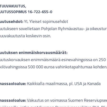
TUUVAKUUTUS,
UUTUSSOPIMUS 16-722-655-0
uutusehdot:
YL Yleiset sopimusehdot
uutukseen sovelletaan Pohjolan Ryhmävastuu- ja oikeustu
uuvakuutusta koskevin osin.
uutuksen enimmäiskorvausmäärät:
uutuskorvauksen enimmäismäärä esinevahingoissa on 250 
kilövahingoissa 500 000 euroa vahinkotapahtumaa kohden
massaoloalue:
Kaikkialla maailmassa, pl. USA ja Kanada
massaoloalue:
Vakuutus on voimassa Suomen Reserviupseer