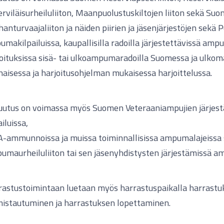
rviläisurheiluliiton, Maanpuolustuskiltojen liiton sekä Su
anturvaajaliiton ja näiden piirien ja jäsenjärjestöjen sekä
makilpailuissa, kaupallisilla radoilla järjestettävissä ampu
oituksissa sisä- tai ulkoampumaradoilla Suomessa ja ulkomai
aisessa ja harjoitusohjelman mukaisessa harjoittelussa.
uutus on voimassa myös Suomen Veteraaniampujien järjes
ailuissa,
A-ammunnoissa ja muissa toiminnallisissa ampumalajeiss
maurheiluliiton tai sen jäsenyhdistysten järjestämissä a
rastustoimintaan luetaan myös harrastuspaikalla harrast
mistautuminen ja harrastuksen lopettaminen.