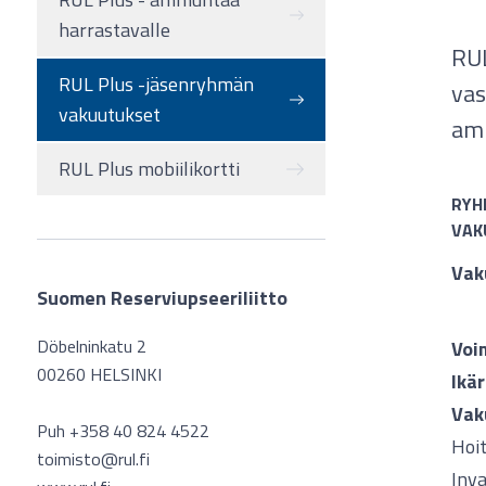
harrastavalle
RUL
RUL Plus -jäsenryhmän
vas
vakuutukset
amm
RUL Plus mobiilikortti
RYH
VAK
Vak
Suomen Reserviupseeriliitto
Döbelninkatu 2
Voi
00260 HELSINKI
Ikär
Vak
Puh +358 40 824 4522
Hoi
toimisto@rul.fi
Inva