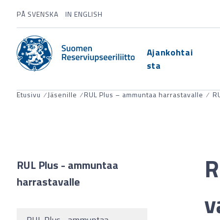
PÅ SVENSKA
IN ENGLISH
Ajankohtai
sta
Etusivu
⁄
Jäsenille
⁄
RUL Plus – ammuntaa harrastavalle
⁄
RU
R
RUL Plus - ammuntaa
harrastavalle
v
RUL Plus - ammuntaa