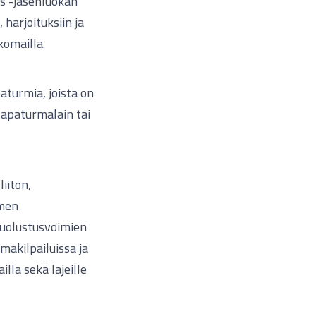
us -jäsenluokan
 harjoituksiin ja
komailla.
aturmia, joista on
stapaturmalain tai
iiton,
omen
 Puolustusvoimien
makilpailuissa ja
lla sekä lajeille