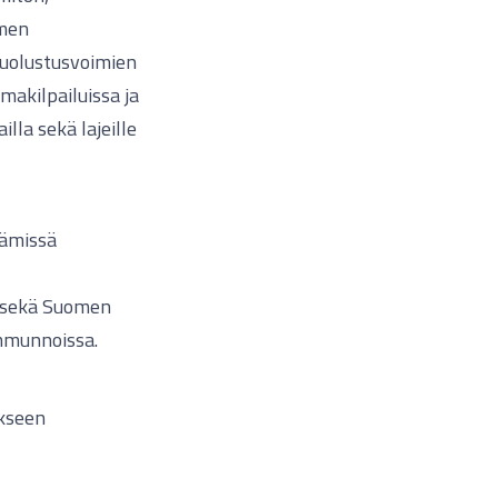
omen
 Puolustusvoimien
makilpailuissa ja
lla sekä lajeille
tämissä
a sekä Suomen
mmunnoissa.
ukseen