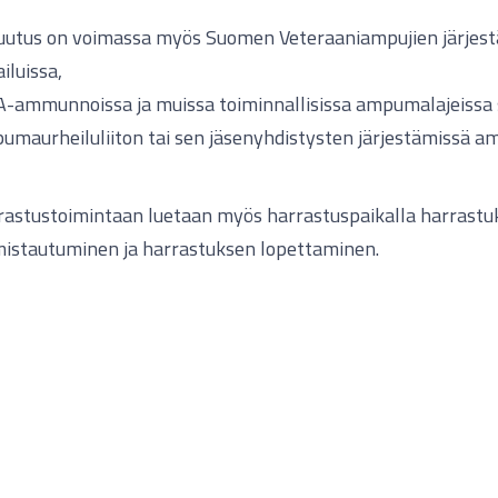
uutus on voimassa myös Suomen Veteraaniampujien järjes
ailuissa,
A-ammunnoissa ja muissa toiminnallisissa ampumalajeiss
maurheiluliiton tai sen jäsenyhdistysten järjestämissä a
rastustoimintaan luetaan myös harrastuspaikalla harrast
mistautuminen ja harrastuksen lopettaminen.