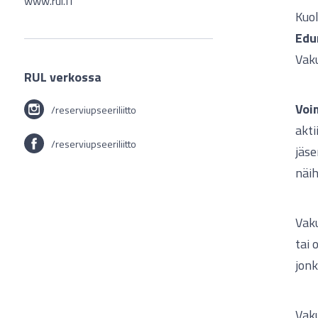
www.rul.fi
Kuol
Edu
Vaku
RUL verkossa
Voi
/reserviupseeriliitto
akti
/reserviupseeriliitto
jäse
näih
Vaku
tai 
jonk
Vaku