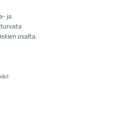
- ja
 turvata
skien osalta.
hdot