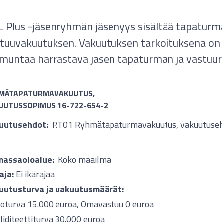
 Plus -jäsenryhmän jäsenyys sisältää tapaturma
tuuvakuutuksen. Vakuutuksen tarkoituksena on
untaa harrastava jäsen tapaturman ja vastuuri
MÄTAPATURMAVAKUUTUS,
UUTUSSOPIMUS 16-722-654-2
uutusehdot:
RT01 Ryhmätapaturmavakuutus, vakuutuse
massaoloalue:
Koko maailma
aja:
Ei ikärajaa
uutusturva ja vakuutusmäärät:
toturva 15.000 euroa, Omavastuu 0 euroa
liditeettiturva 30.000 euroa