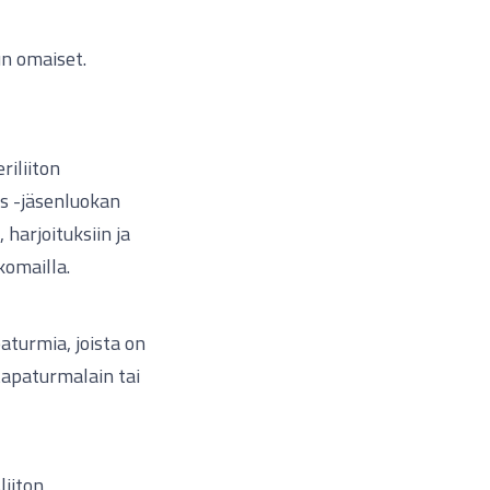
n omaiset.
iliiton
us -jäsenluokan
 harjoituksiin ja
komailla.
aturmia, joista on
stapaturmalain tai
iiton,