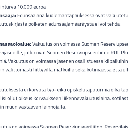
inturva 10.000 euroa
nsaaja:
Edunsaajana kuolemantapauksessa ovat vakuutetu
utuskirjasta poiketen edunsaajamääräystä ei voi tehdä.
massaoloalue:
Vakuutus on voimassa Suomen Reserviupseer
ivijäsenille, jotka ovat Suomen Reserviupseeriliiton RUL Pl
niä. Vakuutus on voimassa jäsenen osallistuessa kilpailuihin,
in välittömästi liittyvillä matkoilla sekä kotimaassa että ul
utuksesta ei korvata työ- eikä opiskelutapaturmia eikä tap
olisi ollut oikeus korvaukseen liikennevakuutuslaina, sotila
in muun vastaavan lainnojalla.
utus on voimassa Suomen Reserviupseeriliiton, Reserviläisl