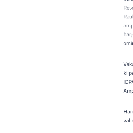
Rese
Rauh
ampu
harj
omin
Vak
kilp
IDP
Ampu
Har
val