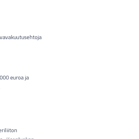
rvavakuutusehtoja
000 euroa ja
.
iliiton