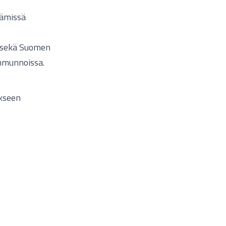
tämissä
a sekä Suomen
mmunnoissa.
ukseen