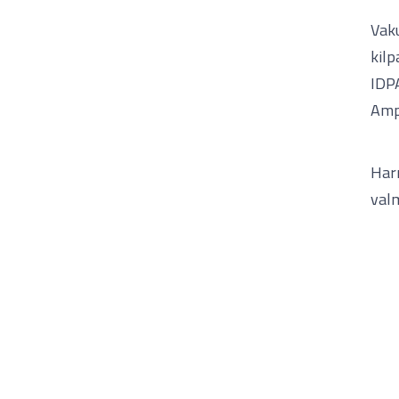
Vak
kilp
IDP
Ampu
Har
val