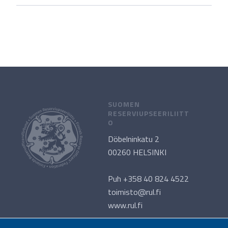
SUOMEN
RESERVIUPSEERILIITT
O
Döbelninkatu 2
00260 HELSINKI
Puh +358 40 824 4522
toimisto@rul.fi
www.rul.fi