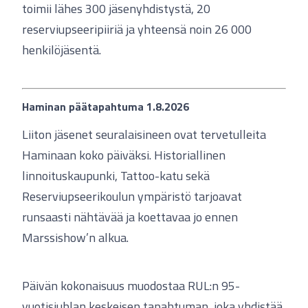
toimii lähes 300 jäsenyhdistystä, 20
reserviupseeripiiriä ja yhteensä noin 26 000
henkilöjäsentä.
Haminan päätapahtuma 1.8.2026
Liiton jäsenet seuralaisineen ovat tervetulleita
Haminaan koko päiväksi. Historiallinen
linnoituskaupunki, Tattoo-katu sekä
Reserviupseerikoulun ympäristö tarjoavat
runsaasti nähtävää ja koettavaa jo ennen
Marssishow’n alkua.
Päivän kokonaisuus muodostaa RUL:n 95-
vuotisjuhlan keskeisen tapahtuman, joka yhdistää