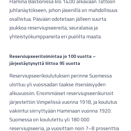
Hamina Bastionissa klo 14.00 alkavaan Tattoon
juhlanäytökseen, johon jäsenillä on mahdollisuus
osallistua. Päivään odotetaan jälleen suurta
joukkoa reserviupseereita, seuralaisia ja
yhteistyökumppaneita eri puolilta maata.
Reserviupseeritoimintaa jo 100 vuotta –
järjestäytynyttä liittoa 95 vuotta
Reserviupseerikoulutuksen perinne Suomessa
ulottuu yli vuosisadan taakse itsenäisyyden
alkuvuosiin. Ensimmäiset reserviupseerikurssit
järjestettiin Vimpelissä vuonna 1918, ja koulutus
vakiintui siirryttyään Haminaan vuonna 1920.
Suomessa on koulutettu yli 180 000
reserviupseeria, ja vuosittain noin 7–8 prosenttia