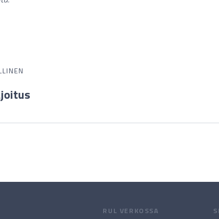
LLINEN
joitus
RUL VERKOSSA
S