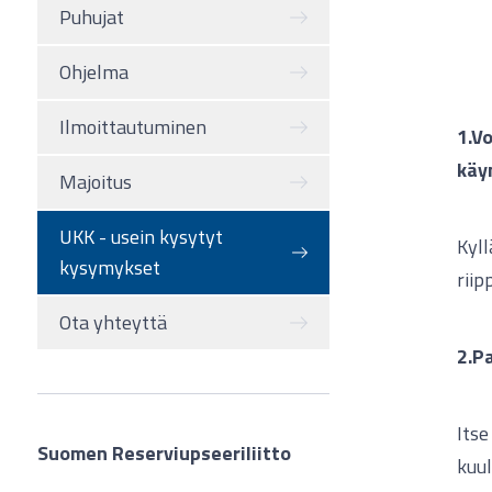
Puhujat
Ohjelma
Ilmoittautuminen
1.V
käy
Majoitus
UKK - usein kysytyt
Kyll
kysymykset
riip
Ota yhteyttä
2.P
Itse
Suomen Reserviupseeriliitto
kuul