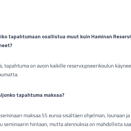
oiko tapahtumaan osallistua muut kuin Haminan Reserv
neet?
ä, tapahtuma on avoin kaikille reserviupseerikoulun käynee
pumatta.
aljonko tapahtuma maksaa?
 seminaari maksaa 55 euroa sisältäen ohjelman, lounaan ja 
u seminaarin hintaan, mutta alennuksia on mahdollista saad