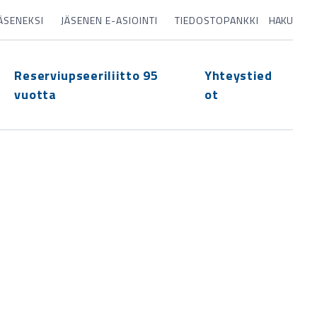
JÄSENEKSI
JÄSENEN E-ASIOINTI
TIEDOSTOPANKKI
HAKU
Reserviupseeriliitto 95
Yhteystied
vuotta
ot