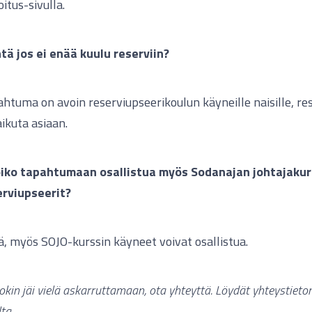
itus-sivulla.
tä jos ei enää kuulu reserviin?
htuma on avoin reserviupseerikoulun käyneille naisille, re
aikuta asiaan.
oiko tapahtumaan osallistua myös Sodanajan johtajakur
erviupseerit?
ä, myös SOJO-kurssin käyneet voivat osallistua.
jokin jäi vielä askarruttamaan, ota yhteyttä. Löydät yhteystiet
ta.