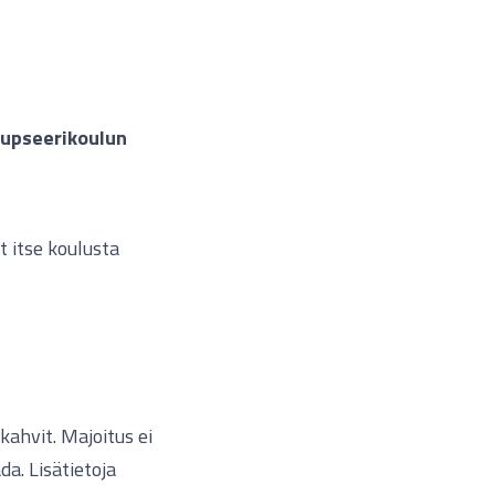
iupseerikoulun
t itse koulusta
kahvit. Majoitus ei
a. Lisätietoja