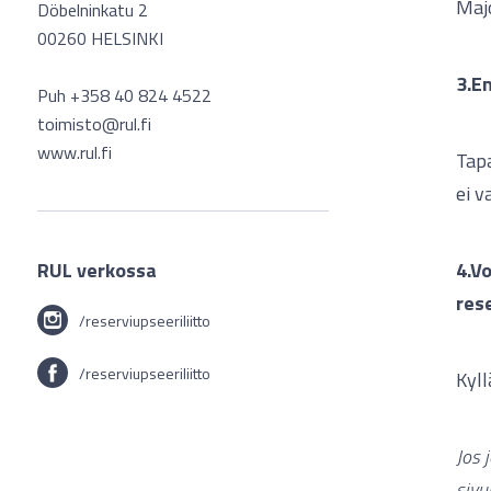
Majo
Döbelninkatu 2
00260 HELSINKI
3.En
Puh +358 40 824 4522
toimisto@rul.fi
www.rul.fi
Tapa
ei v
RUL verkossa
4.V
res
/reserviupseeriliitto
/reserviupseeriliitto
Kyll
Jos 
sivul