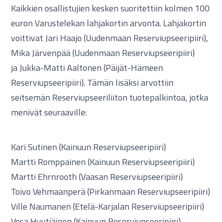
Kaikkien osallistujien kesken suoritettiin kolmen 100
euron Varustelekan lahjakortin arvonta. Lahjakortin
voittivat Jari Haajo (Uudenmaan Reserviupseeripiiri),
Mika Järvenpää (Uudenmaan Reserviupseeripiiri)
ja Jukka-Matti Aaltonen (Päijät-Hämeen
Reserviupseeripiiri). Tämän lisäksi arvottiin
seitsemän Reserviupseeriliiton tuotepalkintoa, jotka
menivät seuraaville:
Kari Sutinen (Kainuun Reserviupseeripiiri)
Martti Romppainen (Kainuun Reserviupseeripiiri)
Martti Ehrnrooth (Vaasan Reserviupseeripiiri)
Toivo Vehmaanperä (Pirkanmaan Reserviupseeripiiri)
Ville Naumanen (Etelä-Karjalan Reserviupseeripiiri)
Vesa Hyytiäinen (Kainuun Reserviupseeripiiri)