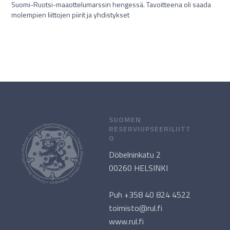
Suomi-Ruotsi-maaottelumarssin hengessä. Tavoitteena oli saada
molempien liittojen piirit ja yhdistykset
SUOMEN
RESERVIUPSEERILIITT
O
Döbelninkatu 2
00260 HELSINKI
Puh +358 40 824 4522
toimisto@rul.fi
www.rul.fi