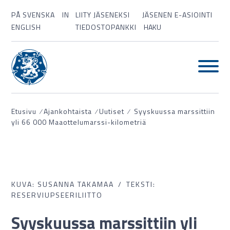
PÅ SVENSKA
IN
LIITY JÄSENEKSI
JÄSENEN E-ASIOINTI
ENGLISH
TIEDOSTOPANKKI
HAKU
Etusivu
⁄
Ajankohtaista
⁄
Uutiset
⁄
Syyskuussa marssittiin
yli 66 000 Maaottelumarssi-kilometriä
KUVA: SUSANNA TAKAMAA
TEKSTI:
RESERVIUPSEERILIITTO
Syyskuussa marssittiin yli