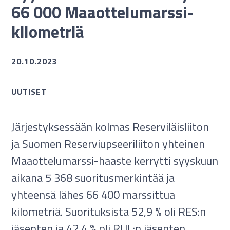
66 000 Maaottelumarssi-
kilometriä
20.10.2023
UUTISET
Järjestyksessään kolmas Reserviläisliiton
ja Suomen Reserviupseeriliiton yhteinen
Maaottelumarssi-haaste kerrytti syyskuun
aikana 5 368 suoritusmerkintää ja
yhteensä lähes 66 400 marssittua
kilometriä. Suorituksista 52,9 % oli RES:n
jäsenten ja 42,4 % oli RUL:n jäsenten