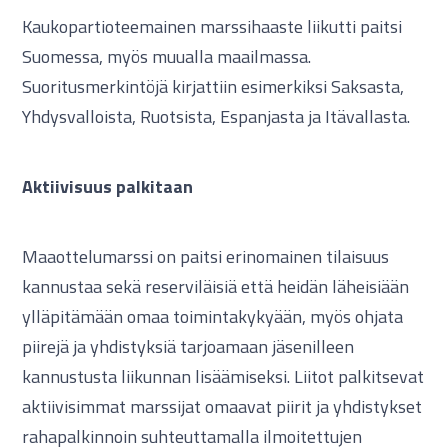
Kaukopartioteemainen marssihaaste liikutti paitsi
Suomessa, myös muualla maailmassa.
Suoritusmerkintöjä kirjattiin esimerkiksi Saksasta,
Yhdysvalloista, Ruotsista, Espanjasta ja Itävallasta.
Aktiivisuus palkitaan
Maaottelumarssi on paitsi erinomainen tilaisuus
kannustaa sekä reserviläisiä että heidän läheisiään
ylläpitämään omaa toimintakykyään, myös ohjata
piirejä ja yhdistyksiä tarjoamaan jäsenilleen
kannustusta liikunnan lisäämiseksi. Liitot palkitsevat
aktiivisimmat marssijat omaavat piirit ja yhdistykset
rahapalkinnoin suhteuttamalla ilmoitettujen