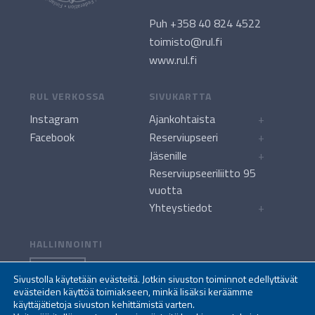
Puh +358 40 824 4522
toimisto@rul.fi
www.rul.fi
RUL VERKOSSA
SIVUKARTTA
Instagram
Ajankohtaista
+
Facebook
Reserviupseeri
+
Jäsenille
+
Reserviupseeriliitto 95
vuotta
Yhteystiedot
+
HALLINNOINTI
KIRJAUDU
Sivustolla käytetään evästeitä. Jotkin sivuston toiminnot edellyttävät
evästeiden käyttöä toimiakseen, minkä lisäksi keräämme
käyttäjätietoja sivuston kehittämistä varten.