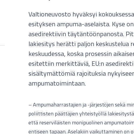
Valtioneuvosto hyväksyi kokouksessa
esityksen ampuma-aselaista. Kyse o
asedirektiivin täytäntöönpanosta. Pi
lakiesitys herätti paljon keskustelua r
keskuudessa, koska prosessin aikais
esitettiin merkittäviä, EU:n asedirekti
sisältymättömiä rajoituksia nykyisee
ampumatoimintaan.
– Ampumaharrastajien ja -järjestöjen sekä min
poliittisten päättäjien yhteistyöllä lakiesityst
että reserviläisten monipuolinen ampumatoimin
entiseen tapaan. Aselakiin vaikuttaminen on ol