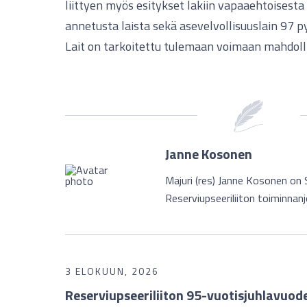
liittyen myös esitykset lakiin vapaaehtoises
annetusta laista sekä asevelvollisuuslain 97 
Lait on tarkoitettu tulemaan voimaan mahdol
Janne Kosonen
Majuri (res) Janne Kosonen o
Reserviupseeriliiton toiminnanj
3 ELOKUUN, 2026
Reserviupseeriliiton 95-vuotisjuhlavuod