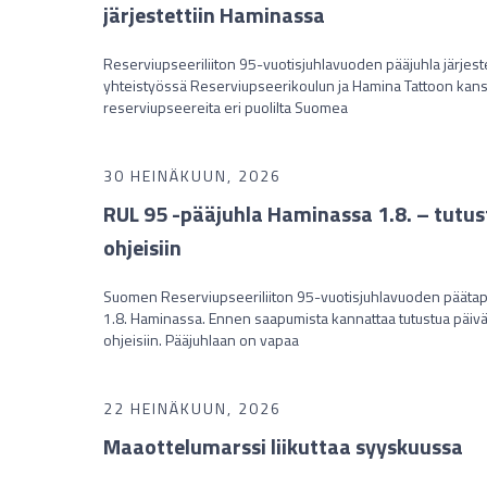
järjestettiin Haminassa
Reserviupseeriliiton 95-vuotisjuhlavuoden pääjuhla järjest
yhteistyössä Reserviupseerikoulun ja Hamina Tattoon kans
reserviupseereita eri puolilta Suomea
30 HEINÄKUUN, 2026
RUL 95 -pääjuhla Haminassa 1.8. – tutu
ohjeisiin
Suomen Reserviupseeriliiton 95-vuotisjuhlavuoden päätap
1.8. Haminassa. Ennen saapumista kannattaa tutustua päi
ohjeisiin. Pääjuhlaan on vapaa
22 HEINÄKUUN, 2026
Maaottelumarssi liikuttaa syyskuussa