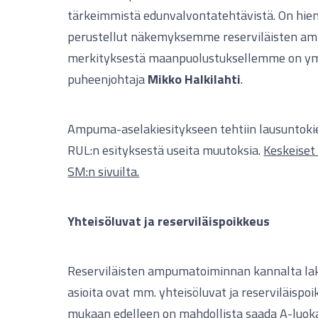
tärkeimmistä edunvalvontatehtävistä. On hie
perustellut näkemyksemme reserviläisten 
merkityksestä maanpuolustuksellemme on ym
puheenjohtaja
Mikko Halkilahti
.
Ampuma-aselakiesitykseen tehtiin lausuntoki
RUL:n esityksestä useita muutoksia.
Keskeiset
SM:n sivuilta.
Yhteisöluvat ja reserviläispoikkeus
Reserviläisten ampumatoiminnan kannalta lak
asioita ovat mm. yhteisöluvat ja reserviläispoi
mukaan edelleen on mahdollista saada A-luo