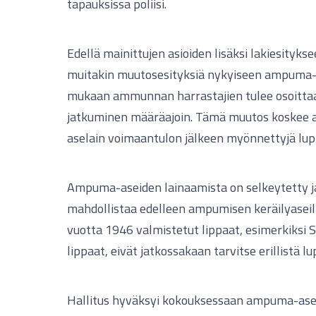
tapauksissa poliisi.
Edellä mainittujen asioiden lisäksi lakiesitykse
muitakin muutosesityksiä nykyiseen ampuma-a
mukaan ammunnan harrastajien tulee osoitta
jatkuminen määräajoin. Tämä muutos koskee 
aselain voimaantulon jälkeen myönnettyjä lupi
Ampuma-aseiden lainaamista on selkeytetty j
mahdollistaa edelleen ampumisen keräilyaseil
vuotta 1946 valmistetut lippaat, esimerkiksi 
lippaat, eivät jatkossakaan tarvitse erillistä lu
Hallitus hyväksyi kokouksessaan ampuma-as