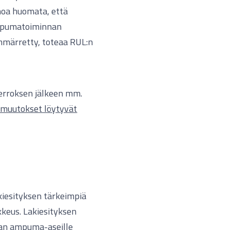
noa huomata, että
ampumatoiminnan
märretty, toteaa RUL:n
erroksen jälkeen mm.
 muutokset löytyvät
iesityksen tärkeimpiä
kkeus. Lakiesityksen
kan ampuma-aseille