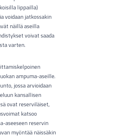
isilla lippailla)
a voidaan jatkossakin
vät näillä aseilla
yhdistykset voivat saada
sta varten.
oittamiskelpoinen
A-luokan ampuma-aseille.
unto, jossa arvioidaan
eluun kansallisen
ä ovat reserviläiset,
stusvoimat katsoo
a-aseeseen reservin
uvan myöntää näissäkin