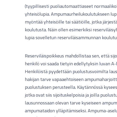
(tyypillisesti puoliautomaattiaseet normaalikoko
yhteisölupia. Ampumaurheilukoulutukseen lupi
myöntää yhteisöille tai säätiöille, jotka järjestä
koulutusta. Näin ollen esimerkiksi reserviläis
lupia sovelletun reserviläisammunnan koulutu
Reserviläispoikkeus mahdollistaa sen, että sij
henkilö voi saada tietyin edellytyksin luvan 
Henkilöistä pyydettään puolustusvoimilta laus
hakijan tarve vapaaehtoiseen ampumaharjoitt
puolustuksen perusteella. Käytännössä kyseess
jotka ovat siis sijoituskelpoisia ja joilla puolu
lausunnossaan olevan tarve kyseiseen ampum
ampumataidon ylläpitämiseksi. Ampuma-asel