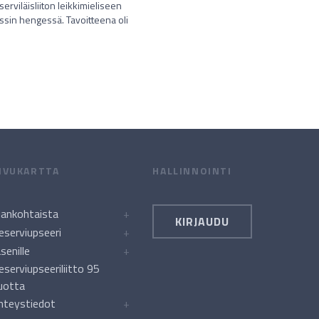
rviläisliiton leikkimieliseen
sin hengessä. Tavoitteena oli
IVUKARTTA
HALLINNOINTI
jankohtaista
+
KIRJAUDU
eserviupseeri
+
äsenille
+
eserviupseeriliitto 95
uotta
hteystiedot
+