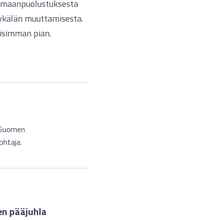
ta maanpuolustuksesta
pykälän muuttamisesta.
lisimman pian.
n Suomen
ohtaja.
en pääjuhla