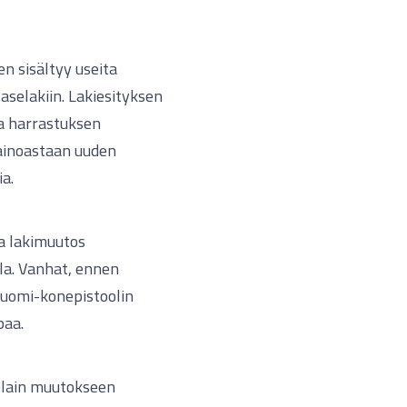
en sisältyy useita
selakiin. Lakiesityksen
a harrastuksen
ainoastaan uuden
a.
a lakimuutos
la. Vanhat, ennen
Suomi-konepistoolin
paa.
elain muutokseen