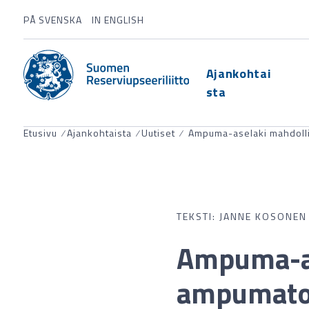
PÅ SVENSKA
IN ENGLISH
Ajankohtai
sta
Etusivu
⁄
Ajankohtaista
⁄
Uutiset
⁄
Ampuma-aselaki mahdolli
TEKSTI: JANNE KOSONEN
Ampuma-as
ampumato