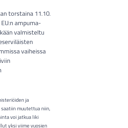
an torstaina 11.10.
n EU:n ampuma-
tkään valmisteltu
eserviläisten
emmissa vaiheissa
iviin
n
isteriöiden ja
ä saatiin muutettua niin,
ta voi jatkua liki
lut yksi viime vuosien