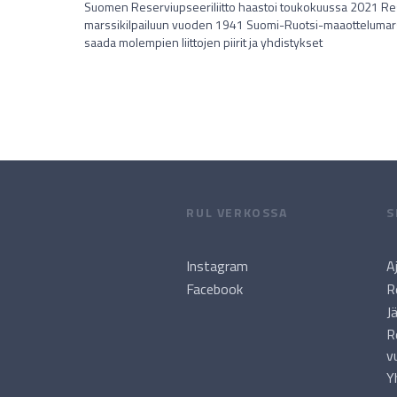
Suomen Reserviupseeriliitto haastoi toukokuussa 2021 Rese
marssikilpailuun vuoden 1941 Suomi-Ruotsi-maaottelumars
saada molempien liittojen piirit ja yhdistykset
RUL VERKOSSA
S
Instagram
A
Facebook
R
J
R
v
Y