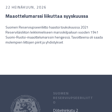
22 HEINÄKUUN, 2026
Maaottelumarssi liikuttaa syyskuussa
Suomen Reserviupseeriliitto haastoi toukokuussa 2021
Reserviläisliiton leikkimieliseen marssikilpailuun vuoden 1941
Suomi-Ruotsi-maaottelumarssin hengessä. Tavoitteena oli saada
molempien liittojen piirit ja yhdistykset
SUOMEN
RESERVIUPSEERILIITT
O
Döbelninkatu 2