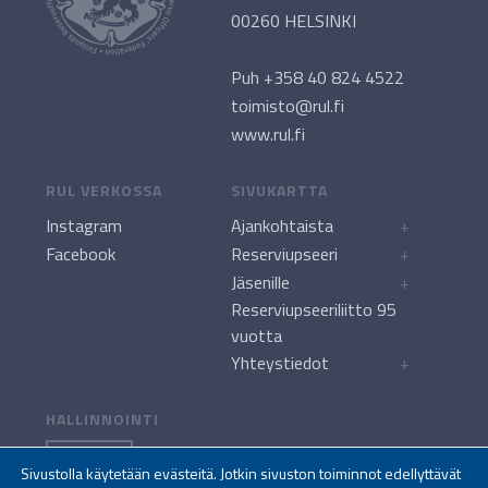
00260 HELSINKI
Puh +358 40 824 4522
toimisto@rul.fi
www.rul.fi
RUL VERKOSSA
SIVUKARTTA
Instagram
Ajankohtaista
+
Facebook
Reserviupseeri
+
Jäsenille
+
Reserviupseeriliitto 95
vuotta
Yhteystiedot
+
HALLINNOINTI
KIRJAUDU
Sivustolla käytetään evästeitä. Jotkin sivuston toiminnot edellyttävät