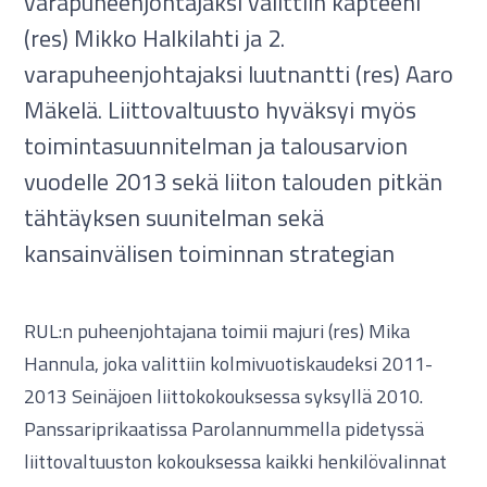
varapuheenjohtajaksi valittiin kapteeni
(res) Mikko Halkilahti ja 2.
varapuheenjohtajaksi luutnantti (res) Aaro
Mäkelä. Liittovaltuusto hyväksyi myös
toimintasuunnitelman ja talousarvion
vuodelle 2013 sekä liiton talouden pitkän
tähtäyksen suunitelman sekä
kansainvälisen toiminnan strategian
RUL:n puheenjohtajana toimii majuri (res) Mika
Hannula, joka valittiin kolmivuotiskaudeksi 2011-
2013 Seinäjoen liittokokouksessa syksyllä 2010.
Panssariprikaatissa Parolannummella pidetyssä
liittovaltuuston kokouksessa kaikki henkilövalinnat