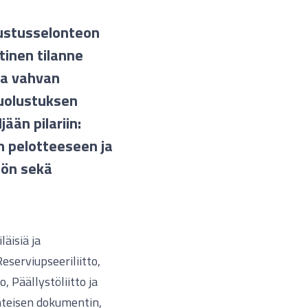
lustusselonteon
tinen tilanne
aa vahvan
uolustuksen
ään pilariin:
n pelotteeseen ja
hön sekä
äisiä ja
eserviupseeriliitto,
o, Päällystöliitto ja
yhteisen dokumentin,