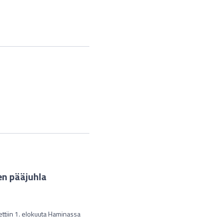
en pääjuhla
ettiin 1. elokuuta Haminassa