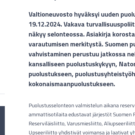
Valtioneuvosto hyväksyi uuden puo
19.12.2024. Vakava turvallisuuspoliit
näkyy selonteossa. Asiakirja korost
varautumisen merkitystä. Suomen p
vahvistaminen perustuu jatkossa nelj
kansalliseen puolustuskykyyn, Nato
puolustukseen, puolustusyhteistyö
kokonaismaanpuolustukseen.
Puolustusselonteon valmistelun aikana reservil
ammattisotilaita edustavat järjestöt Suomen R
Reserviläisliitto, Varusmiesliitto, Aliupseeriliitt
Upseeriliitto yhdistivät voimansa ja laativat 