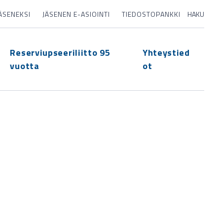
JÄSENEKSI
JÄSENEN E-ASIOINTI
TIEDOSTOPANKKI
HAKU
Reserviupseeriliitto 95
Yhteystied
vuotta
ot