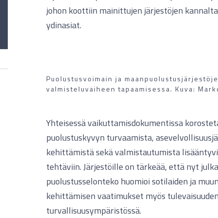
johon koottiin mainittujen järjestöjen kannal
ydinasiat.
Puolustusvoimain ja maanpuolustusjärjestöje
valmisteluvaiheen tapaamisessa. Kuva: Mark
Yhteisessä vaikuttamisdokumentissa korostet
puolustuskyvyn turvaamista, asevelvollisuusj
kehittämistä sekä valmistautumista lisääntyvi
tehtäviin. Järjestöille on tärkeää, että nyt julk
puolustusselonteko huomioi sotilaiden ja muu
kehittämisen vaatimukset myös tulevaisuude
turvallisuusympäristössä.