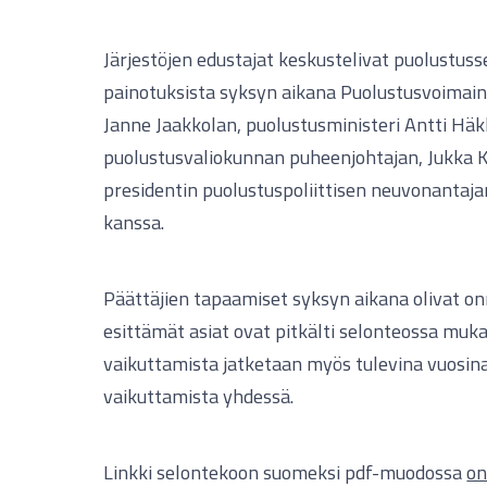
Järjestöjen edustajat keskustelivat puolustuss
painotuksista syksyn aikana Puolustusvoimain
Janne Jaakkolan, puolustusministeri Antti Hä
puolustusvaliokunnan puheenjohtajan, Jukka 
presidentin puolustuspoliittisen neuvonantaj
kanssa.
Päättäjien tapaamiset syksyn aikana olivat onn
esittämät asiat ovat pitkälti selonteossa muka
vaikuttamista jatketaan myös tulevina vuosi
vaikuttamista yhdessä.
Linkki selontekoon suomeksi pdf-muodossa
on