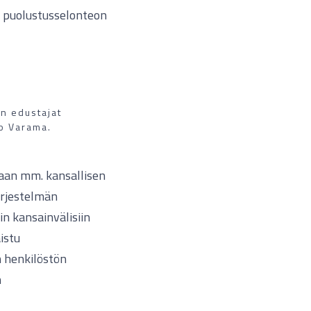
ta puolustusselonteon
n edustajat
o Varama.
aan mm. kansallisen
ärjestelmän
in kansainvälisiin
aistu
n henkilöstön
n