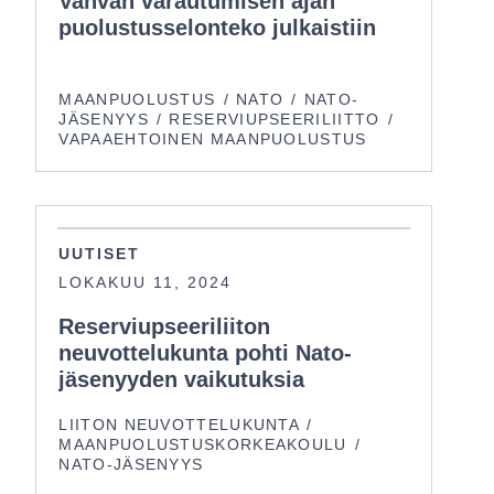
Vahvan varautumisen ajan
puolustusselonteko julkaistiin
MAANPUOLUSTUS
NATO
NATO-
JÄSENYYS
RESERVIUPSEERILIITTO
VAPAAEHTOINEN MAANPUOLUSTUS
UUTISET
LOKAKUU 11, 2024
Reserviupseeriliiton
neuvottelukunta pohti Nato-
jäsenyyden vaikutuksia
LIITON NEUVOTTELUKUNTA
MAANPUOLUSTUSKORKEAKOULU
NATO-JÄSENYYS