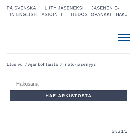
PÅ SVENSKA
LIITY JÄSENEKSI
JÄSENEN E-
IN ENGLISH
ASIOINTI
TIEDOSTOPANKKI
HAKU
Etusivu
⁄
Ajankohtaista
⁄
nato-jäsenyys
Sivu
1
/
1