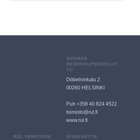
SUOMEN
RESERVIUPSEERILIIT
TO
Döbelninkatu 2
00260 HELSINKI
Puh +358 40 824 4522
toimisto@rul.fi
www.rul.fi
RUL VERKOSSA
SIVUKARTTA