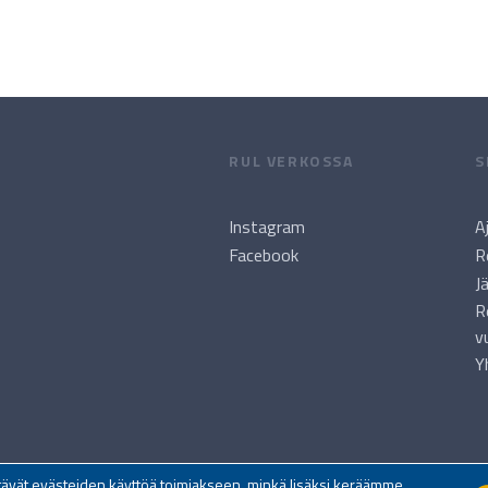
RUL VERKOSSA
S
Instagram
A
Facebook
R
J
R
v
Y
yttävät evästeiden käyttöä toimiakseen, minkä lisäksi keräämme