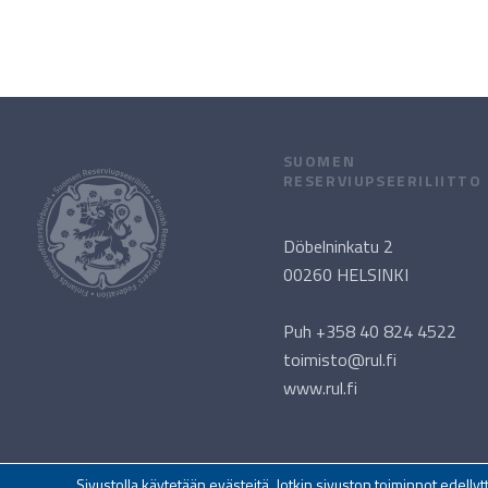
SUOMEN
RESERVIUPSEERILIITTO
Döbelninkatu 2
00260 HELSINKI
Puh +358 40 824 4522
toimisto@rul.fi
www.rul.fi
Sivustolla käytetään evästeitä. Jotkin sivuston toiminnot edell