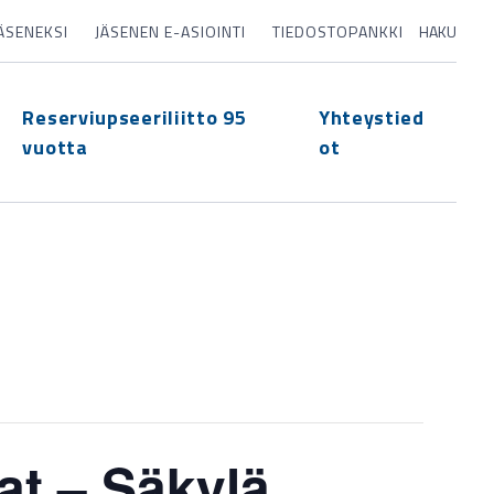
JÄSENEKSI
JÄSENEN E-ASIOINTI
TIEDOSTOPANKKI
HAKU
Reserviupseeriliitto 95
Yhteystied
vuotta
ot
t – Säkylä