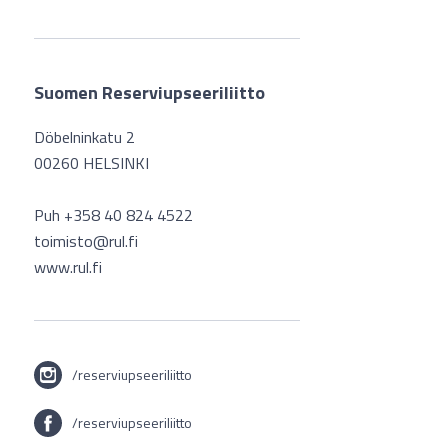
Suomen Reserviupseeriliitto
Döbelninkatu 2
00260 HELSINKI
Puh +358 40 824 4522
toimisto@rul.fi
www.rul.fi
/reserviupseeriliitto
/reserviupseeriliitto