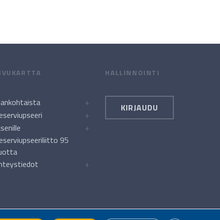
IVUKARTTA
HALLINNOINTI
jankohtaista
+
KIRJAUDU
eserviupseeri
+
äsenille
+
eserviupseeriliitto 95
uotta
hteystiedot
+