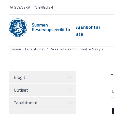
PÅ SVENSKA
IN ENGLISH
Ajankohtai
sta
Etusivu
⁄
Tapahtumat
⁄
Reserviläisammunnat – Säkylä
«
Blogit
Uutiset
T
Tapahtumat