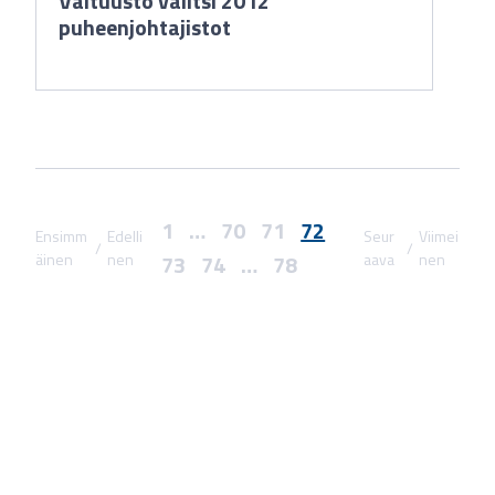
Valtuusto valitsi 2012
puheenjohtajistot
1
…
70
71
72
Ensimm
Edelli
Seur
Viimei
/
/
äinen
nen
73
74
…
78
aava
nen