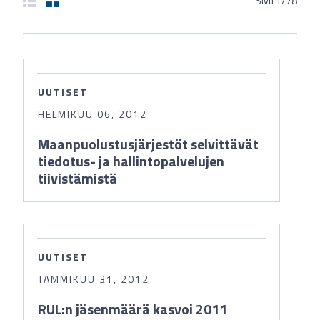
Sivu
1
/
78
UUTISET
HELMIKUU 06, 2012
Maanpuolustusjärjestöt selvittävät
tiedotus- ja hallintopalvelujen
tiivistämistä
UUTISET
TAMMIKUU 31, 2012
RUL:n jäsenmäärä kasvoi 2011