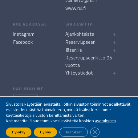
toimisto@rul.fi
www.rul.fi
RUL VERKOSSA
SIVUKARTTA
Instagram
Ajankohtaista
+
Facebook
Reserviupseeri
+
Jäsenille
+
Reserviupseeriliitto 95
vuotta
Yhteystiedot
+
HALLINNOINTI
KIRJAUDU
Sivustolla käytetään evästeitä. Jotkin sivuston toiminnot edellyttävät
evästeiden käyttöä toimiakseen, minkä lisäksi keräämme
käyttäjätietoja sivuston kehittämistä varten.
Voit määritellä suostumuksesi evästeitä koskien
asetuksista
.
Sulje evästebanneri
© Reserviupseeriliitto, Finlands Reservofficersförbund, The Finnish
Hyväksy
Hylkää
Asetukset
Reserve Officers' Federation