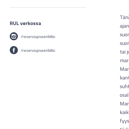
Tän
RUL verkossa
ajan
suor
/reserviupseeriliitto
suor
/reserviupseeriliitto
tai 
mars
Mars
kan
suht
osal
Mar
kaik
fyys