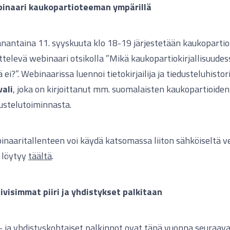
inaari kaukopartioteeman ympärillä
nantaina 11. syyskuuta klo 18-19 järjestetään kaukoparti
ttelevä webinaari otsikolla ”Mikä kaukopartiokirjallisuudess
 ei?”. Webinaarissa luennoi tietokirjailija ja tiedusteluhistor
vali
, joka on kirjoittanut mm. suomalaisten kaukopartioiden
ustelutoiminnasta.
naaritallenteen voi käydä katsomassa liiton sähköiseltä v
 löytyy
täältä
.
ivisimmat piiri ja yhdistykset palkitaan
i- ja yhdistyskohtaiset palkinnot ovat tänä vuonna seuraava