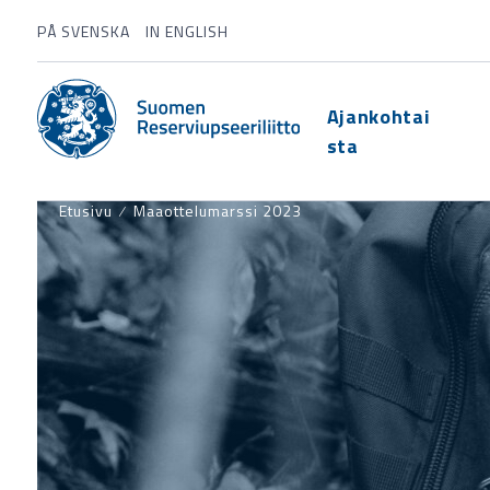
PÅ SVENSKA
IN ENGLISH
Ajankohtai
sta
Etusivu
⁄
Maaottelumarssi 2023