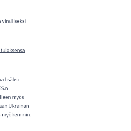
viralliseksi
.
a tuloksensa
a lisäksi
ES:n
elleen myös
taan Ukrainan
an myöhemmin.