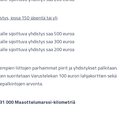
stys, jossa 150 jäsentä tai yli
ijalle sijoittuva yhdistys saa 500 euroa
ijalle sijoittuva yhdistys saa 300 euroa
ijalle sijoittuva yhdistys saa 200 euroa
mpien liittojen parhaimmat piirit ja yhdistykset palkitaan.
en suoritetaan Varustelekan 100 euron lahjakorttien sekä
epalkintojen arvonta.
131 000 Maaottelumarssi-kilometriä