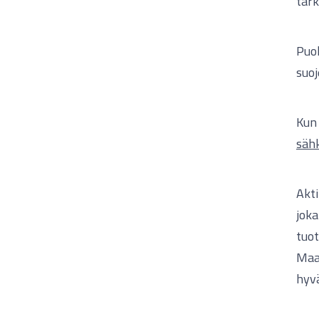
tärk
Puo
suoj
Kun 
sähk
Akti
joka
tuot
Maao
hyv