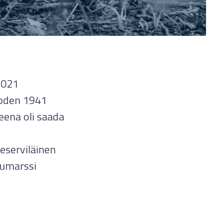
2021
vuoden 1941
ena oli saada
eserviläinen
lumarssi