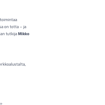
otoimintaa
a on totta – ja
ian tutkija
Mikko
erkkoalustalta,
t: