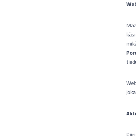
Web
Maa
käsi
mikä
Por
tied
Webi
joka
Akti
Piir