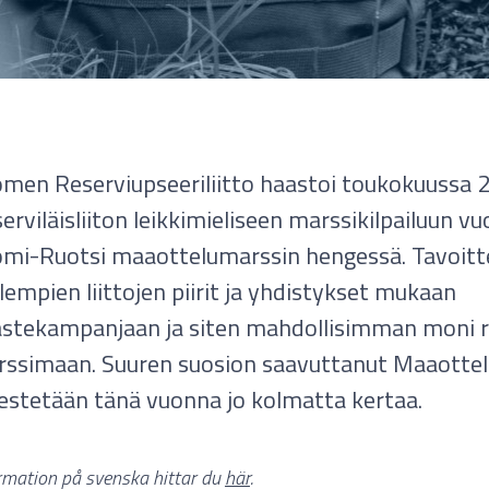
men Reserviupseeriliitto haastoi toukokuussa 
erviläisliiton leikkimieliseen marssikilpailuun 
mi-Ruotsi maaottelumarssin hengessä. Tavoitte
empien liittojen piirit ja yhdistykset mukaan
stekampanjaan ja siten mahdollisimman moni r
ssimaan. Suuren suosion saavuttanut Maaotte
jestetään tänä vuonna jo kolmatta kertaa.
rmation på svenska hittar du
här
.