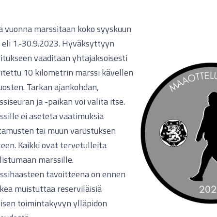
ä vuonna marssitaan koko syyskuun
 eli 1.-30.9.2023. Hyväksyttyyn
itukseen vaaditaan yhtäjaksoisesti
itettu 10 kilometrin marssi kävellen
juosten. Tarkan ajankohdan,
siseuran ja -paikan voi valita itse.
sille ei aseteta vaatimuksia
tamusten tai muun varustuksen
een. Kaikki ovat tervetulleita
listumaan marssille.
ssihaasteen tavoitteena on ennen
kea muistuttaa reserviläisiä
isen toimintakyvyn ylläpidon