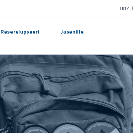
LIITY 
Reserviupseeri
Jäsenille