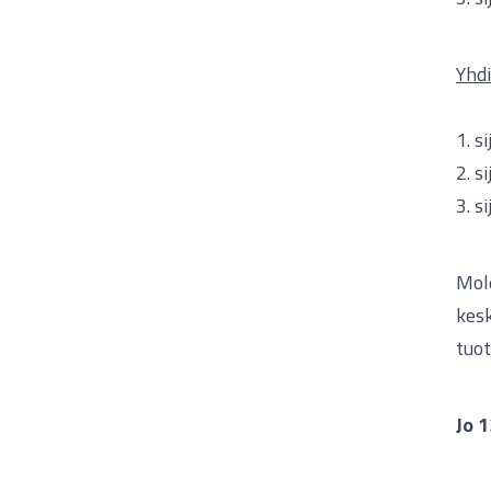
Yhdi
1. s
2. s
3. s
Mole
kesk
tuot
Jo 