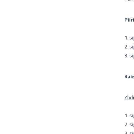
Pii
1. s
2. s
3. s
Kak
Yhdi
1. s
2. s
3. s