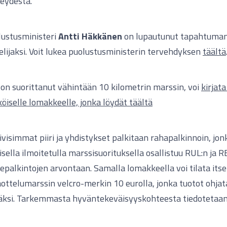
eydestä.
lustusministeri
Antti Häkkänen
on lupautunut tapahtuman 
elijaksi. Voit lukea puolustusministerin tervehdyksen
täältä
on suorittanut vähintään 10 kilometrin marssin, voi
kirjat
öiselle lomakkeelle, jonka löydät täältä
ivisimmat piiri ja yhdistykset palkitaan rahapalkinnoin, jonk
isella ilmoitetulla marssisuorituksella osallistuu RUL:n ja R
epalkintojen arvontaan. Samalla lomakkeella voi tilata its
ttelumarssin velcro-merkin 10 eurolla, jonka tuotot ohja
äksi.
Tarkemmasta hyväntekeväisyyskohteesta tiedoteta