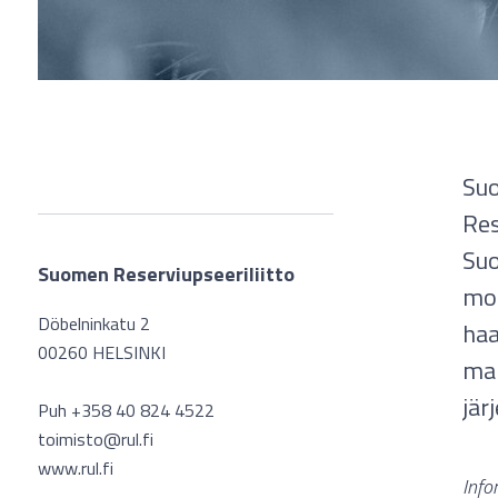
Suo
Res
Suo
Suomen Reserviupseeriliitto
mol
Döbelninkatu 2
haa
00260 HELSINKI
mar
jär
Puh +358 40 824 4522
toimisto@rul.fi
www.rul.fi
Info