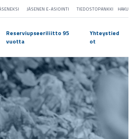
JÄSENEKSI
JÄSENEN E-ASIOINTI
TIEDOSTOPANKKI
HAKU
Reserviupseeriliitto 95
Yhteystied
vuotta
ot