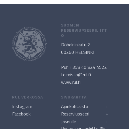
SUOMEN
RESERVIUPSEERILIITT
O
Döbelninkatu 2
00260 HELSINKI
Puh +358 40 824 4522
toimisto@rul.fi
www.rul.fi
RUL VERKOSSA
SIVUKARTTA
Instagram
Ajankohtaista
+
Facebook
Reserviupseeri
+
Jäsenille
+
Reserviupseeriliitto 95