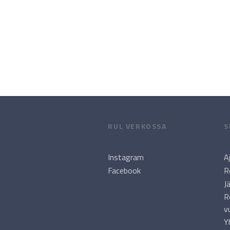
RUL VERKOSSA
S
Instagram
A
Facebook
R
J
R
v
Y