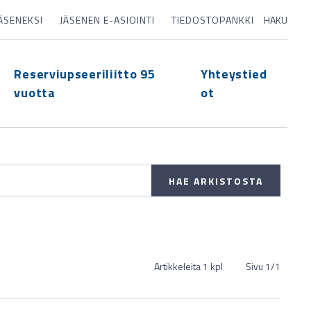
JÄSENEKSI
JÄSENEN E-ASIOINTI
TIEDOSTOPANKKI
HAKU
Reserviupseeriliitto 95
Yhteystied
vuotta
ot
Artikkeleita 1 kpl
Sivu
1
/
1