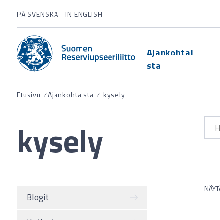
PÅ SVENSKA
IN ENGLISH
Ajankohtai
sta
Etusivu
⁄
Ajankohtaista
⁄
kysely
kysely
NÄYT
Blogit