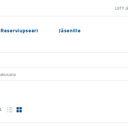
LIITY 
Reserviupseeri
Jäsenille
Ä