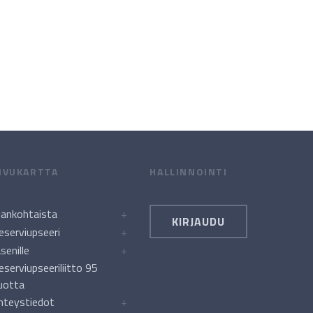
IVUKARTTA
HALLINNOINTI
jankohtaista
+
KIRJAUDU
eserviupseeri
+
äsenille
+
eserviupseeriliitto 95
uotta
hteystiedot
+