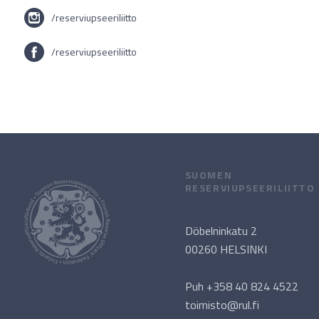
/reserviupseeriliitto
/reserviupseeriliitto
SUOMEN
RESERVIUPSEERILIITTO
Döbelninkatu 2
00260 HELSINKI
Puh +358 40 824 4522
toimisto@rul.fi