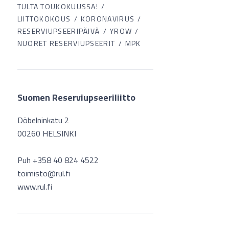
TULTA TOUKOKUUSSA!
LIITTOKOKOUS
KORONAVIRUS
RESERVIUPSEERIPÄIVÄ
YROW
NUORET RESERVIUPSEERIT
MPK
Suomen Reserviupseeriliitto
Döbelninkatu 2
00260 HELSINKI
Puh +358 40 824 4522
toimisto@rul.fi
www.rul.fi