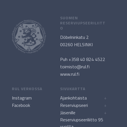
SUOMEN
RESERVIUPSEERILIITT
O
Döbelninkatu 2
00260 HELSINKI
Puh +358 40 824 4522
toimisto@rul.fi
www.rul.fi
RUL VERKOSSA
SIVUKARTTA
Instagram
Ajankohtaista
+
Facebook
Reserviupseeri
+
Jäsenille
+
Reserviupseeriliitto 95
vuotta