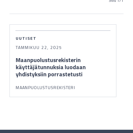
Sivu
1
/
1
UUTISET
TAMMIKUU 22, 2025
Maanpuolustusrekisterin
käyttäjätunnuksia luodaan
yhdistyksiin porrastetusti
MAANPUOLUSTUSREKISTERI