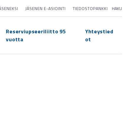
JÄSENEKSI
JÄSENEN E-ASIOINTI
TIEDOSTOPANKKI
HAKU
Reserviupseeriliitto 95
Yhteystied
vuotta
ot