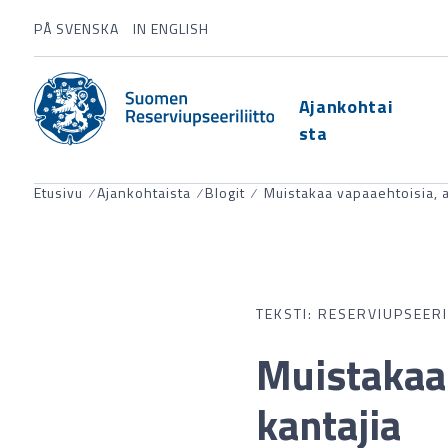
PÅ SVENSKA
IN ENGLISH
Ajankohtai
sta
Etusivu
⁄
Ajankohtaista
⁄
Blogit
⁄
Muistakaa vapaaehtoisia, ak
TEKSTI: RESERVIUPSEERI
Muistakaa 
kantajia