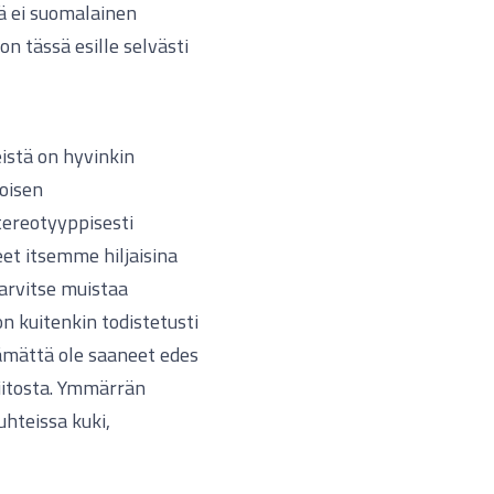
tä ei suomalainen
n tässä esille selvästi
teistä on hyvinkin
oisen
tereotyyppisesti
t itsemme hiljaisina
tarvitse muistaa
n kuitenkin todistetusti
ttämättä ole saaneet edes
kiitosta. Ymmärrän
uhteissa kuki,