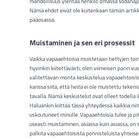
mahdollisuus ylentää henkilö omassa sodanaja
Nämä ehdot eivät ole kuitenkaan tämän artikke
pääosassa.
Muistaminen ja sen eri prosessit
Vaikka vapaaehtoisia muistetaan tiettyjen toi
hyvinkin kiitettävästi, olen viimeisen parin v
valitettavan monta keskustelua vapaaehtoist
kanssa siitä, että heitä ei ole muistettu teke
tavalla. Nämä keskustelut ovat olleet todella 
Haluankin kiittää tässä yhteydessä kaikkia niit
uskoutuneet minulle. Vapaaehtoisia tulee ja pi
useasti muistaminen, asiassa kuin asiassa, on s
palkita vapaaehtoisista ponnisteluista yhteis