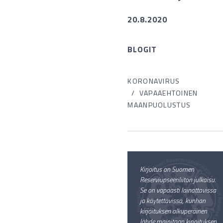
20.8.2020
BLOGIT
KORONAVIRUS
VAPAAEHTOINEN
MAANPUOLUSTUS
Kirjoitus on Suomen
Reserviupseeriliiton julkaisu.
Se on vapaasti lainattavissa
ja käytettävissä, kunhan
kirjoituksen alkuperäinen
lähde mainitaan kirjoituksen