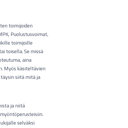
sten toimijoiden
o, MPK, Puolustusvoimat,
kille toimijoille
tai toisella. Se missä
toteutuma, aina
n. Myös käsiteltävien
äysin siitä mitä ja
sta ja niitä
 myöntöperusteisiin.
kijalle selväksi