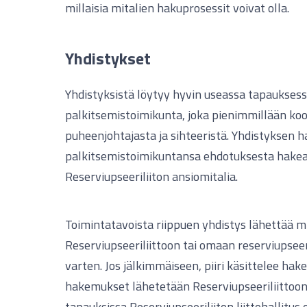
millaisia mitalien hakuprosessit voivat olla.
Yhdistykset
Yhdistyksistä löytyy hyvin useassa tapaukses
palkitsemistoimikunta, joka pienimmillään ko
puheenjohtajasta ja sihteeristä. Yhdistyksen 
palkitsemistoimikuntansa ehdotuksesta hakea
Reserviupseeriliiton ansiomitalia.
Toimintatavoista riippuen yhdistys lähettää m
Reserviupseeriliittoon tai omaan reserviupseer
varten. Jos jälkimmäiseen, piiri käsittelee ha
hakemukset lähetetään Reserviupseeriliittoo
tapauksissa Reserviupseeriliiton liittohallitus 