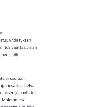
sa
ostuu yhdistyksen
hallitus päättää oman
 henkilölle
italin suoraan
ipiirinsä käsittelyä
kemuksen ja puolletut
n. Molemmissa
on se toimielin, joka