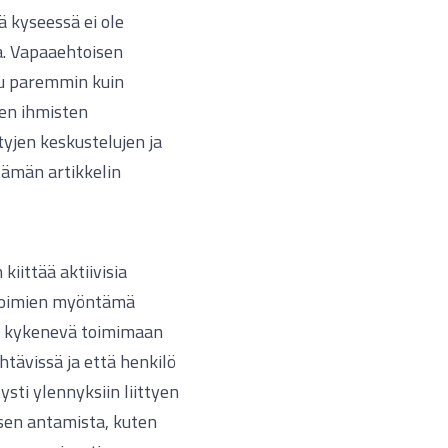
ä kyseessä ei ole
la. Vapaaehtoisen
tu paremmin kuin
ten ihmisten
yjen keskustelujen ja
tämän artikkelin
iittää aktiivisia
svoimien myöntämä
on kykenevä toimimaan
tävissä ja että henkilö
ysti ylennyksiin liittyen
sen antamista, kuten