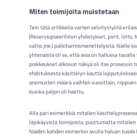
Miten toimijoita muistetaan
Tein tätä artikkelia varten selvitystyötä erilai
(Reserviupseeriliiton yhdistykset, piirit, liitt
valtio jne.) palkitsemismenettelyistä. Näille kai
yhtenäistä oli se, että asia on hallussa tavalla 
poikkeukset alkoivat näkyä oli itse prosessin 
ehdotuksesta käsittelyn kautta lopputuloksee
anomusten määrä vaihteli vuosittain, riippuen t
kuinka paljon oli haettu.
Alla pari esimerkkiä mitalien käsittelyprosessei
läpikäyvistä toimijoista, puuttumatta mitalien
Näiden kahden esimerkin avulla haluan tuoda lu