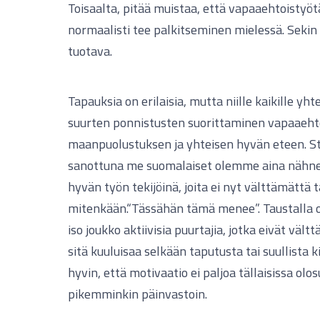
Toisaalta, pitää muistaa, että vapaaehtoistyö
normaalisti tee palkitseminen mielessä. Sekin o
tuotava.
Tapauksia on erilaisia, mutta niille kaikille yh
suurten ponnistusten suorittaminen vapaaeht
maanpuolustuksen ja yhteisen hyvän eteen. S
sanottuna me suomalaiset olemme aina nähnee
hyvän työn tekijöinä, joita ei nyt välttämättä 
mitenkään.“Tässähän tämä menee”. Taustalla o
iso joukko aktiivisia puurtajia, jotka eivät väl
sitä kuuluisaa selkään taputusta tai suullista 
hyvin, että motivaatio ei paljoa tällaisissa olos
pikemminkin päinvastoin.