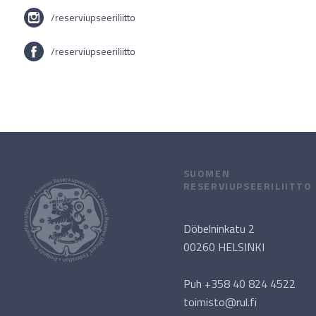
/reserviupseeriliitto
/reserviupseeriliitto
SUOMEN
RESERVIUPSEERILIITTO
Döbelninkatu 2
00260 HELSINKI
Puh +358 40 824 4522
toimisto@rul.fi