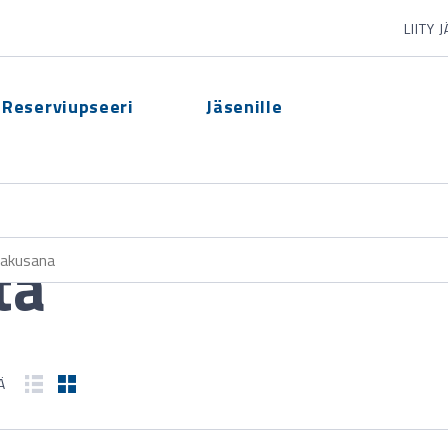
LIITY 
Reserviupseeri
Jäsenille
ta
Ä