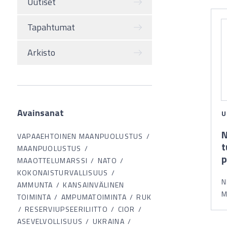
Uutiset
Tapahtumat
Arkisto
Avainsanat
U
N
VAPAAEHTOINEN MAANPUOLUSTUS
t
MAANPUOLUSTUS
p
MAAOTTELUMARSSI
NATO
KOKONAISTURVALLISUUS
N
AMMUNTA
KANSAINVÄLINEN
M
TOIMINTA
AMPUMATOIMINTA
RUK
RESERVIUPSEERILIITTO
CIOR
ASEVELVOLLISUUS
UKRAINA