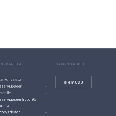
IVUKARTTA
HALLINNOINTI
jankohtaista
+
KIRJAUDU
eserviupseeri
+
äsenille
+
eserviupseeriliitto 95
uotta
hteystiedot
+