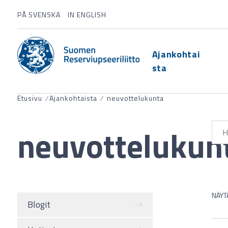
PÅ SVENSKA
IN ENGLISH
Ajankohtai
sta
Etusivu
⁄
Ajankohtaista
⁄
neuvottelukunta
neuvottelukun
NÄYT
Blogit