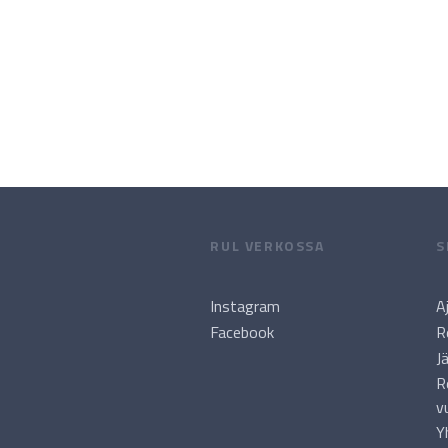
RUL VERKOSSA
S
Instagram
A
Facebook
R
J
R
v
Y