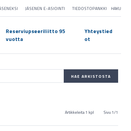
JÄSENEKSI
JÄSENEN E-ASIOINTI
TIEDOSTOPANKKI
HAKU
Reserviupseeriliitto 95
Yhteystied
vuotta
ot
Artikkeleita 1 kpl
Sivu
1
/
1